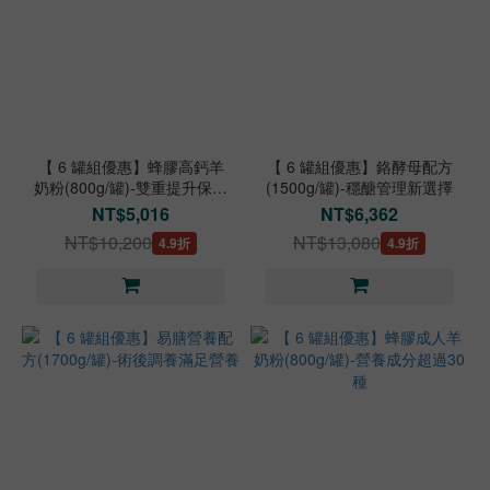
【 6 罐組優惠】蜂膠高鈣羊
【 6 罐組優惠】鉻酵母配方
奶粉(800g/罐)-雙重提升保護
(1500g/罐)-穩醣管理新選擇
力
NT$5,016
NT$6,362
NT$10,200
NT$13,080
4.9折
4.9折