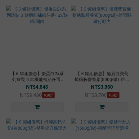
【 6 罐組優惠】優蛋白2x系
【 6 罐組優惠】龜鹿雙寶葡
列罐裝 3 款機能補給任選-
萄糖胺營養素(800g/罐)-維護
2x/好眠/關鍵
關鍵行動力
NT$4,646
NT$3,960
NT$9,480
NT$8,700
4.9折
4.6折