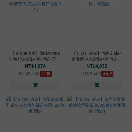
【 6 盒組優惠】調味奶粉隨
【 6 盒組優惠】恆醣定補鉻
手包12入盒裝(30g/包)- 草莓/
營養素14入盒裝(40g/包)-有
果汁/麥芽/巧克力(四種口味
「鉻」就穩醣
NT$1,974
NT$4,032
各 3 入)
NT$5,100
NT$8,400
3.9折
4.8折