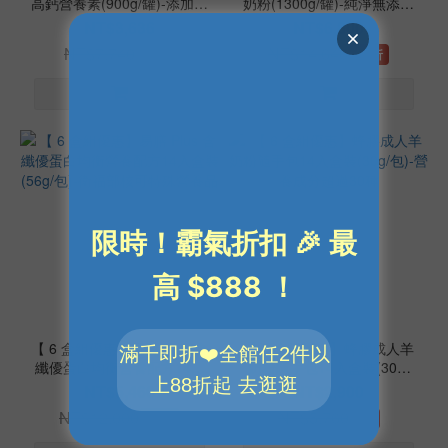
高鈣營養素(900g/罐)-添加蜂
奶粉(1300g/罐)-純淨無添加
膠提升保護力
美味好喝
NT$3,636
NT$6,800
NT$7,740
NT$14,640
4.7折
4.6折
【 6 盒組優惠】易膳 Plus 含
【 6 盒組優惠】蜂膠成人羊
纖優蛋白均衡營養配方14入
奶粉隨手包14入盒裝(30g/
盒裝(56g/包)-衛福部核可特
包)-營養成分超過30種
NT$5,460
NT$2,900
殊營養品
NT$12,000
NT$5,760
4.6折
5折