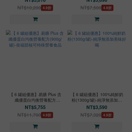
NT$10,200
NT$7,500
4.9折
4.9折
【 6 罐組優惠】易膳 Plus 含
【 6 罐組優惠】100%純鮮奶
纖優蛋白均衡營養配方
粉(1300g/罐)-純淨無添加美
(900g/罐)-衛福部核可特殊營
味好喝
NT$5,755
NT$3,590
養食品
NT$11,700
NT$7,320
4.9折
4.9折