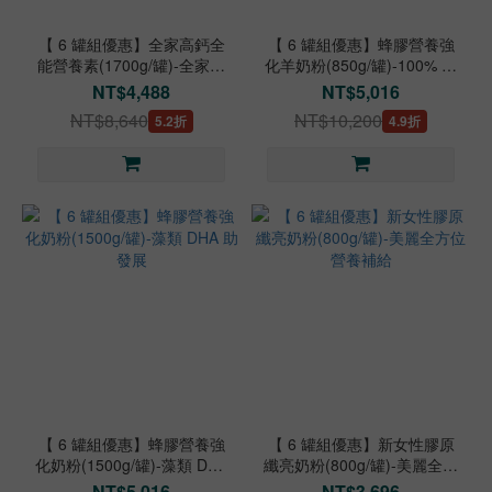
【 6 罐組優惠】全家高鈣全
【 6 罐組優惠】蜂膠營養強
能營養素(1700g/罐)-全家人
化羊奶粉(850g/罐)-100% 荷
日常均衡營養
蘭羊乳源
NT$4,488
NT$5,016
NT$8,640
NT$10,200
5.2折
4.9折
【 6 罐組優惠】蜂膠營養強
【 6 罐組優惠】新女性膠原
化奶粉(1500g/罐)-藻類 DHA
纖亮奶粉(800g/罐)-美麗全方
助發展
位營養補給
NT$5,016
NT$3,696