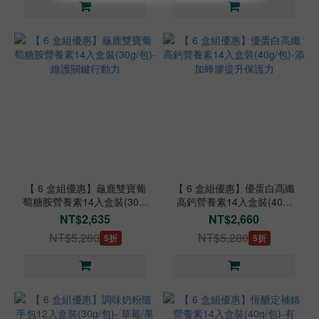
【 6 盒組優惠】龜鹿雙寶葡
【 6 盒組優惠】優蛋白高纖
萄糖胺營養素14入盒裝(30g/
高鈣營養素14入盒裝(40g/
包)-維護關鍵行動力
包)-添加蜂膠提升保護力
NT$2,635
NT$2,660
NT$5,280
NT$5,280
5折
5折