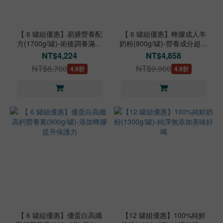
【 6 罐組優惠】易膳營養配
【 6 罐組優惠】蜂膠成人羊
方(1700g/罐)-術後調養滿足
奶粉(800g/罐)-營養成分超過
營養
30種
NT$4,224
NT$4,858
NT$8,700
NT$9,900
4.9折
4.9折
【 6 罐組優惠】優蛋白高纖
【12 罐組優惠】100%純鮮