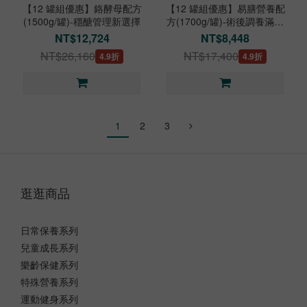
【12 罐組優惠】鉻酵母配方
【12 罐組優惠】易膳營養配
(1500g/罐)-穩醣管理新選擇
方(1700g/罐)-術後調養滿足
營養
NT$12,724
NT$8,448
NT$26,160
NT$17,400
4.9折
4.9折
1
2
3
逛逛商品
日常保養系列
兒童成長系列
樂齡保健系列
特殊營養系列
運動健身系列