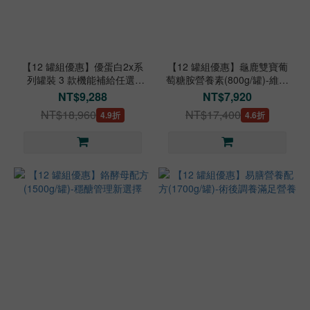
【12 罐組優惠】優蛋白2x系
【12 罐組優惠】龜鹿雙寶葡
列罐裝 3 款機能補給任選-
萄糖胺營養素(800g/罐)-維護
2x/好眠/關鍵
關鍵行動力
NT$9,288
NT$7,920
NT$18,960
NT$17,400
4.9折
4.6折