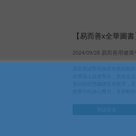
【易而善x全華圖書
2024/09/28 易而善
易而善誠摯祝福所有教師教師
在學識上啟發學生，更在生活
更好的狀態繼續投身教育，易
教學中的身心壓力，支持教師
閱讀更多