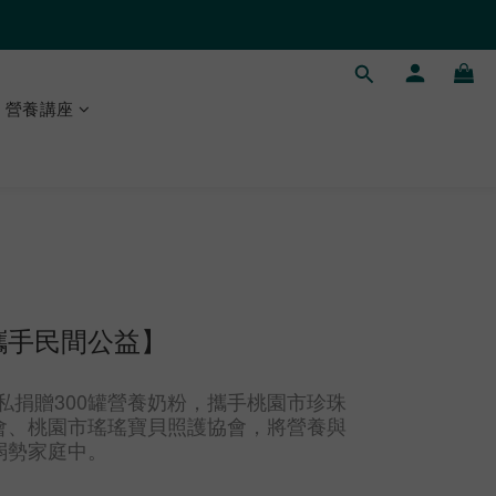
營養講座
攜手民間公益】
無私捐贈300罐營養奶粉，攜手桃園市珍珠
會、桃園市瑤瑤寶貝照護協會，將營養與
弱勢家庭中。