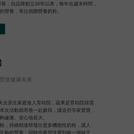
而善，自品牌創立35年以來，每年在歲末時間，
的營養，單位捐贈營養奶粉。
】
行動 營造健康未來
兒失去原生家庭進入育幼院，蔬果是育幼院很需
本次活動易而善一起參與，讓這些等家寶寶
夠健康、安心地長大。
粉，持續精進研發出更多機能性奶粉，讓人
足夠的營養；同時也希望送愛到每一個缺乏