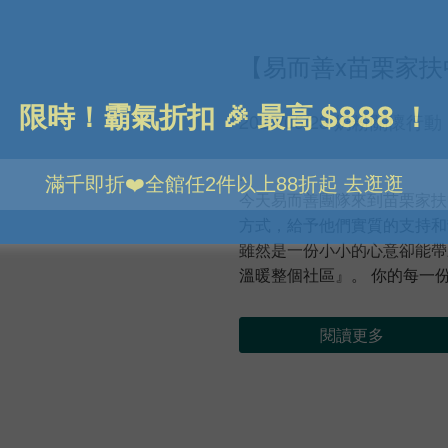
【易而善x苗栗家扶
2023/05/23 奶粉關懷行動
.
今天易而善團隊來到苗栗家扶
方式，給予他們實質的支持
雖然是一份小小的心意卻能帶
溫暖整個社區』。 你的每一
閱讀更多