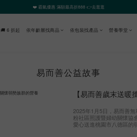
❤️ 霸氣優惠 滿額最高折888 👉去逛逛
❤️ 霸氣優惠 滿額最高折888 👉去逛逛
🎉全館任選2件以上 88折起
 6 折起
依年齡層找商品
依包裝找產品
營養學堂
❤️ 霸氣優惠 滿額最高折888 👉去逛逛
易而善公益故事
【易而善歲末送暖
2025年1月5日，易而善
粉社區照護暨婦幼關懷協
愛心送進桃園市八德區的