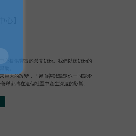
中心】
中心提供豐富的營養奶粉。我們以送奶粉的
和幫助。
來巨大的改變，『易而善誠摯邀你一同讓愛
份善舉都將在這個社區中產生深遠的影響。