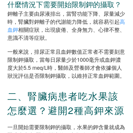
什麼情況下需要開始限制鉀的攝取？
鉀離子主要由尿液排出，當腎功能下降、尿量減少
時，腎臟對鉀離子的代謝能力降低，就容易引起
高
血鉀
相關症狀，出現疲倦、全身無力、心律不整、
意識不清等症狀。
一般來說，排尿正常且血鉀數值正常者不需要刻意
限制鉀攝取，當每日尿量少於1000毫升或血鉀濃
度大於5.5 meq/L時，醫師及營養師才會依據個人
狀況評估是否限制鉀攝取，以維持正常血鉀範圍。
二、腎臟病患者吃水果該
怎麼選？避開2種高鉀來源
一旦開始需要限制鉀的攝取，水果的鉀含量就成為