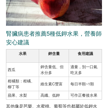
腎臟病患者推薦5種低鉀水果，營養師
安心建議
水果
鉀含量
食用建議
鉀含量低、但
適量，別一口氣
西瓜
水分多
吃太多
柑橘類：柑橘、
維生素C豐富
每日半顆~1顆
柳丁等
蘋果、水梨
高纖、低鉀
可作正餐後水果
其他像是芭樂、水蜜桃、葡萄等也都屬於低鉀水