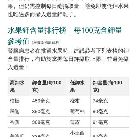
果。但仍需控制每日總攝取量，避免即使低鉀水果
也吃過多而攝入過量鉀離子。
水果鉀含量排行榜｜每100克含鉀量
參考值
（根據衛福部資料）
腎臟病患者在挑選水果時，建議參考下列表格的鉀
含量排行，有助於掌握每日鉀攝取上限，並避免攝
入過量：
高鉀水
鉀含量(每100
低鉀水
鉀含量(每100
果
克)
果
克)
榴槤
459毫克
椪柑
74毫克
釋迦
390毫克
葡萄柚
90毫克
香蕉
368毫克
蓮霧
91毫克
小玉西
美濃瓜
338毫克
94毫克