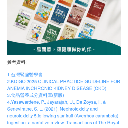
參考資料:
1.台灣腎臟醫學會
2.KDIGO 2025 CLINICAL PRACTICE GUIDELINE FOR
ANEMIA INCHRONIC KIDNEY DISEASE (CKD)
3.食品營養成分資料庫(新版)
4.Yasawardene, P., Jayarajah, U., De Zoysa, I., &
Seneviratne, S. L. (2021). Nephrotoxicity and
neurotoxicity 5.following star fruit (Averrhoa carambola)
ingestion: a narrative review. Transactions of The Royal