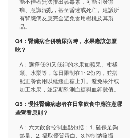
能不佳者無法排出該毒素，可能引發癲
癇、意識混亂，甚至昏迷或死亡。建議所
有腎臟病友應完全避免食用楊桃及其製
品。
Q4：腎臟病合併糖尿病時，水果應該怎麼
吃？
A：選擇低GI又低鉀的水果如蘋果、柑橘
類、水梨等，每日限制在1~2份內，並搭
配正餐食用以延緩血糖上升。避免果汁或
加工水果，並定期監測血糖與血鉀數值。
Q5：慢性腎臟病患者在日常飲食中應注意哪
些營養原則？
A：六大飲食控制重點包括：1. 確保足夠
熱量、2. 攝取優質蛋白、3.控制鈉鹽攝