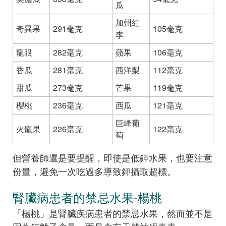
瓜
加州紅
奇異果
291毫克
105毫克
李
龍眼
282毫克
蘋果
106毫克
香瓜
281毫克
西洋梨
112毫克
甜瓜
273毫克
芒果
119毫克
櫻桃
236毫克
西瓜
121毫克
巨峰葡
火龍果
226毫克
122毫克
萄
但營養師還是要提醒，即使是低鉀水果，也要注意
份量，避免一次吃過多導致鉀攝取超標。
腎臟病患者的禁忌水果-楊桃
「楊桃」是腎臟疾病患者的禁忌水果，然而並不是