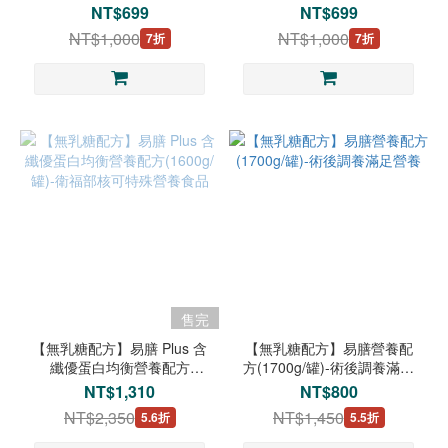
包)-元氣營養選甚穩
包)-磷/鈉/鉀精準配方
NT$699
NT$699
NT$1,000
NT$1,000
7折
7折
售完
【無乳糖配方】易膳 Plus 含
【無乳糖配方】易膳營養配
纖優蛋白均衡營養配方
方(1700g/罐)-術後調養滿足
(1600g/罐)-衛福部核可特殊
營養
NT$1,310
NT$800
營養食品
NT$2,350
NT$1,450
5.6折
5.5折