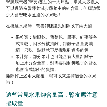
腎臟病患者(腎友)關注的一大焦點，畢竟大多數人
可以透過汆燙蔬菜減少蔬菜中的鉀含量，但應該很
少人會想吃水煮過的水果吧！
在挑選水果時，營養師建議先剔除以下兩大類：
果乾類：龍眼乾、葡萄乾、黑棗、紅棗等各
式果乾，因水分被抽離，鉀離子含量更濃
縮，只吃一點點就容易攝取到過多的鉀。
果汁類：部分果汁也可能含有大量鉀離子，
加上水分含量高，對需要限制鉀離子的腎友
也會造成額外的負擔。
撇除掉上述兩大類後，就可以來選擇適合的水果
啦！
這些常見水果鉀含量高，腎友應注意
攝取量