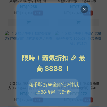
列罐裝 3 款機能補給任選-
萄糖胺營養素(800g/罐)-維護
2x/好眠/關鍵
關鍵行動力
NT$9,288
NT$7,920
NT$18,960
NT$17,400
4.9折
4.6折
【12 罐組優惠】易膳營養配
【12 罐組優惠】優蛋白高纖
方(1700g/罐)-術後調養滿足
高鈣營養素(900g/罐)-添加蜂
營養
膠提升保護力
NT$8,448
NT$7,272
NT$17,400
NT$15,480
4.9折
4.7折