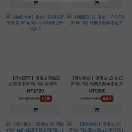
【熱銷冠軍】優蛋白高纖高
【機能蛋白】優蛋白 2X 好眠
鈣營養素(900g/罐)-添加蜂膠
(500g/罐)-晚安多酚全素配方
提升保護力
NT$720
NT$880
NT$1,290
NT$1,580
5.6折
5.6折