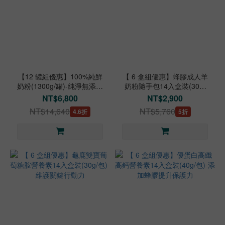
【12 罐組優惠】100%純鮮
【 6 盒組優惠】蜂膠成人羊
奶粉(1300g/罐)-純淨無添加
奶粉隨手包14入盒裝(30g/
美味好喝
包)-營養成分超過30種
NT$6,800
NT$2,900
NT$14,640
NT$5,760
4.6折
5折