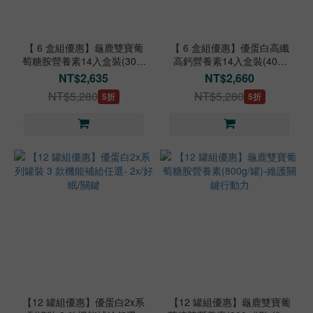
【 6 盒組優惠】龜鹿雙寶葡
【 6 盒組優惠】優蛋白高纖
萄糖胺營養素14入盒裝(30g/
高鈣營養素14入盒裝(40g/
包)-維護關鍵行動力
包)-添加蜂膠提升保護力
NT$2,635
NT$2,660
NT$5,280
NT$5,280
5折
5折
【12 罐組優惠】優蛋白2x系
【12 罐組優惠】龜鹿雙寶葡