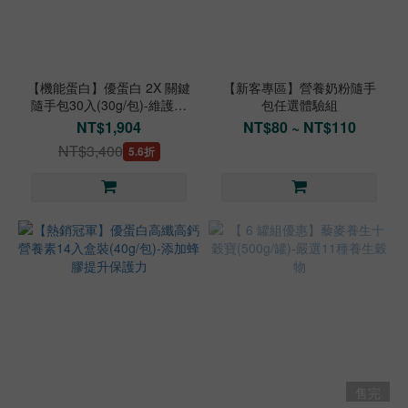
【機能蛋白】優蛋白 2X 關鍵
【新客專區】營養奶粉隨手
隨手包30入(30g/包)-維護環
包任選體驗組
節柔韌行動力
NT$1,904
NT$80 ~ NT$110
NT$3,400
5.6折
售完