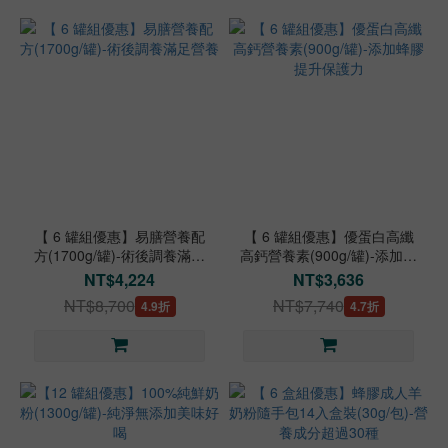
【 6 罐組優惠】易膳營養配
【 6 罐組優惠】優蛋白高纖
方(1700g/罐)-術後調養滿足
高鈣營養素(900g/罐)-添加蜂
營養
膠提升保護力
NT$4,224
NT$3,636
NT$8,700
NT$7,740
4.9折
4.7折