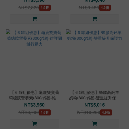
NT$7,320
NT$9,480
4.9折
4.9折
【 6 罐組優惠】龜鹿雙寶葡
【 6 罐組優惠】蜂膠高鈣羊
萄糖胺營養素(800g/罐)-維護
奶粉(800g/罐)-雙重提升保護
關鍵行動力
力
NT$3,960
NT$5,016
NT$8,700
NT$10,200
4.6折
4.9折