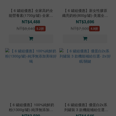
【 6 罐組優惠】全家高鈣全
【 6 罐組優惠】新女性膠原
能營養素(1700g/罐)-全家人
纖亮奶粉(800g/罐)-美麗全方
日常均衡營養
位營養補給
NT$4,488
NT$3,696
NT$8,640
NT$7,500
5.2折
4.9折
【 6 罐組優惠】100%純鮮奶
【 6 罐組優惠】優蛋白2x系
粉(1300g/罐)-純淨無添加美
列罐裝 3 款機能補給任選-
味好喝
2x/好眠/關鍵
NT$3,590
NT$4,646