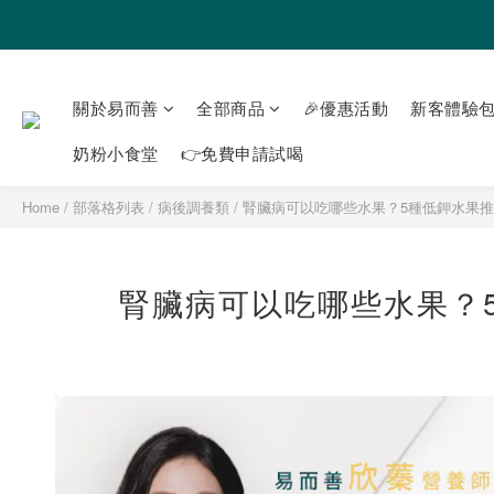
關於易而善
全部商品
🎉優惠活動
新客體驗包
奶粉小食堂
👉免費申請試喝
Home
/
部落格列表
/
病後調養類
/
腎臟病可以吃哪些水果？5種低鉀水果
腎臟病可以吃哪些水果？