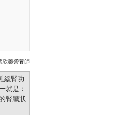
蔡欣蓁營養師
延緩腎功
一就是：
的腎臟狀