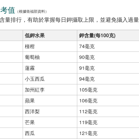
參考值
（根據衛福部資料）
含量排行，有助於掌握每日鉀攝取上限，並避免攝入過量
低鉀水果
鉀含量(每100克)
椪柑
74毫克
葡萄柚
90毫克
蓮霧
91毫克
小玉西瓜
94毫克
加州紅李
105毫克
蘋果
106毫克
西洋梨
112毫克
芒果
119毫克
西瓜
121毫克