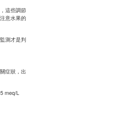
，這些調節
注意水果的
監測才是判
關症狀，出
meq/L