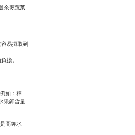
過汆燙蔬菜
就容易攝取到
的負擔。
例如：釋
水果鉀含量
是高鉀水