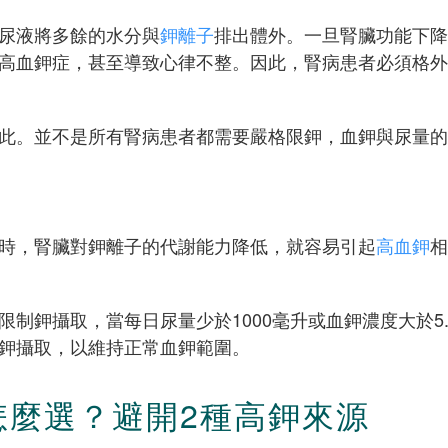
尿液將多餘的水分與
鉀離子
排出體外。一旦腎臟功能下降
高血鉀症，甚至導致心律不整。因此，腎病患者必須格外
此。並不是所有腎病患者都需要嚴格限鉀，血鉀與尿量的
時，腎臟對鉀離子的代謝能力降低，就容易引起
高血鉀
相
鉀攝取，當每日尿量少於1000毫升或血鉀濃度大於5.5 
鉀攝取，以維持正常血鉀範圍。
怎麼選？避開2種高鉀來源