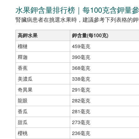
水果鉀含量排行榜｜每100克含鉀量
腎臟病患者在挑選水果時，建議參考下列表格的鉀
高鉀水果
鉀含量(每100克)
榴槤
459毫克
釋迦
390毫克
香蕉
368毫克
美濃瓜
338毫克
奇異果
291毫克
龍眼
282毫克
香瓜
281毫克
甜瓜
273毫克
櫻桃
236毫克