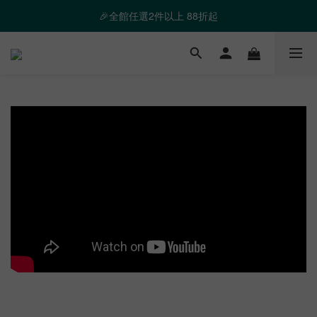
❤️ 霸氣優惠 滿額最高折888 👉去逛逛
🎉全館任選2件以上 88折起
❤️ 霸氣優惠 滿額最高折888 👉去逛逛