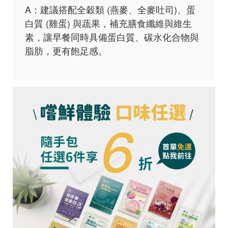
A：建議搭配全穀類 (燕麥、全麥吐司)、蛋
白質 (雞蛋) 與蔬果，補充膳食纖維與維生
素，讓早餐同時具備蛋白質、碳水化合物與
脂肪，更有飽足感。