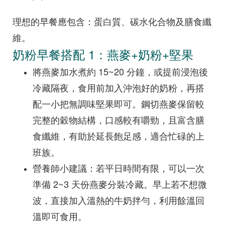
理想的早餐應包含：蛋白質、碳水化合物及膳食纖
維。
奶粉早餐搭配 1：燕麥+奶粉+堅果
將燕麥加水煮約 15~20 分鐘，或提前浸泡後
冷藏隔夜，食用前加入沖泡好的奶粉，再搭
配一小把無調味堅果即可。鋼切燕麥保留較
完整的穀物結構，口感較有嚼勁，且富含膳
食纖維，有助於延長飽足感，適合忙碌的上
班族。
營養師小建議：若平日時間有限，可以一次
準備 2~3 天份燕麥分裝冷藏。早上若不想微
波，直接加入溫熱的牛奶拌勻，利用餘溫回
溫即可食用。