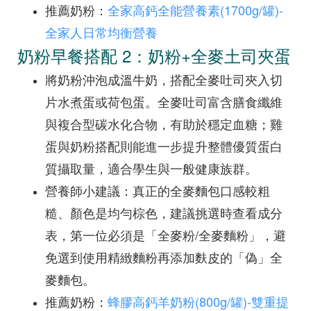
推薦奶粉：
全家高鈣全能營養素(1700g/罐)-
全家人日常均衡營養
奶粉早餐搭配 2：奶粉+全麥土司夾蛋
將奶粉沖泡成溫牛奶，搭配全麥吐司夾入切
片水煮蛋或荷包蛋。全麥吐司富含膳食纖維
與複合型碳水化合物，有助於穩定血糖；雞
蛋與奶粉搭配則能進一步提升整體優質蛋白
質攝取量，適合學生與一般健康族群。
營養師小建議：真正的全麥麵包口感較粗
糙、顏色是均勻棕色，建議挑選時查看成分
表，第一位必須是「全麥粉/全麥麵粉」，避
免選到使用精緻麵粉再添加麩皮的「偽」全
麥麵包。
推薦奶粉：
蜂膠高鈣羊奶粉(800g/罐)-雙重提