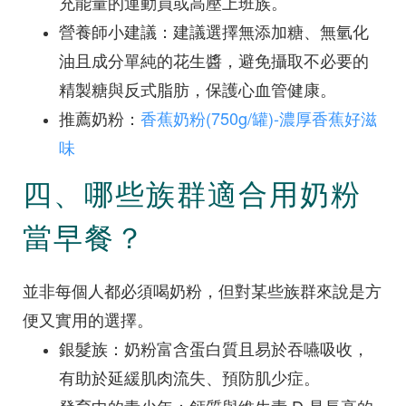
充能量的運動員或高壓上班族。
營養師小建議：建議選擇無添加糖、無氫化
油且成分單純的花生醬，避免攝取不必要的
精製糖與反式脂肪，保護心血管健康。
推薦奶粉：
香蕉奶粉(750g/罐)-濃厚香蕉好滋
味
四、哪些族群適合用奶粉
當早餐？
並非每個人都必須喝奶粉，但對某些族群來說是方
便又實用的選擇。
銀髮族：奶粉富含蛋白質且易於吞嚥吸收，
有助於延緩肌肉流失、預防肌少症。