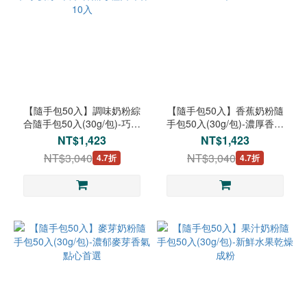
【隨手包50入】調味奶粉綜
【隨手包50入】香蕉奶粉隨
合隨手包50入(30g/包)-巧克
手包50入(30g/包)-濃厚香蕉
力/草莓/麥芽/果汁/香蕉每種
好滋味
NT$1,423
NT$1,423
口味各10入
NT$3,040
NT$3,040
4.7折
4.7折