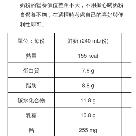
奶粉的營養價值差距不大，不用擔心喝奶粉
會營養不夠，在選擇時考慮自己的喜好與便
利性即可。
單位：每份
鮮奶 (240 mL/份)
奶
熱量
155 kcal
蛋白質
7.6 g
脂肪
8.8 g
碳水化合物
11.8 g
乳糖
10.8 g
鈣
255 mg