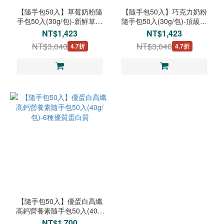
【隨手包50入】草莓奶粉隨
【隨手包50入】巧克力奶粉
手包50入(30g/包)-新鮮草莓
隨手包50入(30g/包)-頂級可
乾燥成粉
可粉濃郁絲滑
NT$1,423
NT$1,423
NT$3,040
NT$3,040
4.7折
4.7折
【隨手包50入】優蛋白高纖
高鈣營養素隨手包50入(40g/
包)-6種優質蛋白質
NT$1,700