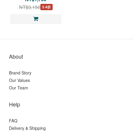
NT$3,150
5.4折
About
Brand Story
Our Values
Our Team
Help
FAQ
Delivery & Shipping