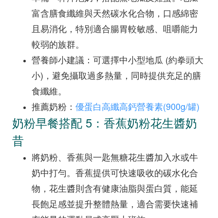
富含膳食纖維與天然碳水化合物，口感綿密
且易消化，特別適合腸胃較敏感、咀嚼能力
較弱的族群。
營養師小建議：可選擇中小型地瓜 (約拳頭大
小)，避免攝取過多熱量，同時提供充足的膳
食纖維。
推薦奶粉：
優蛋白高纖高鈣營養素(900g/罐)
奶粉早餐搭配 5：香蕉奶粉花生醬奶
昔
將奶粉、香蕉與一匙無糖花生醬加入水或牛
奶中打勻。香蕉提供可快速吸收的碳水化合
物，花生醬則含有健康油脂與蛋白質，能延
長飽足感並提升整體熱量，適合需要快速補