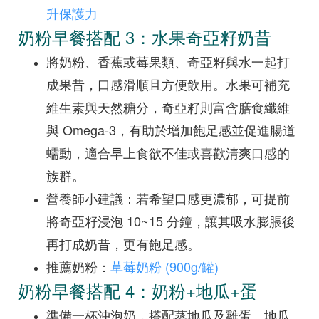
升保護力
奶粉早餐搭配 3：水果奇亞籽奶昔
將奶粉、香蕉或莓果類、奇亞籽與水一起打
成果昔，口感滑順且方便飲用。水果可補充
維生素與天然糖分，奇亞籽則富含膳食纖維
與 Omega-3，有助於增加飽足感並促進腸道
蠕動，適合早上食欲不佳或喜歡清爽口感的
族群。
營養師小建議：若希望口感更濃郁，可提前
將奇亞籽浸泡 10~15 分鐘，讓其吸水膨脹後
再打成奶昔，更有飽足感。
推薦奶粉：
草莓奶粉 (900g/罐)
奶粉早餐搭配 4：奶粉+地瓜+蛋
準備一杯沖泡奶，搭配蒸地瓜及雞蛋。地瓜