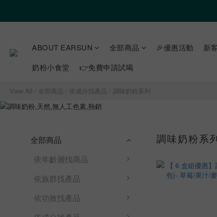
ABOUT EARSUN
全部商品
🎉優惠活動
新客
奶粉小食堂
👉免費申請試喝
View All
/
全部商品
/
依成分找產品
/
調味奶粉系列
調味奶粉系
全部商品
依年齡層找商品
依族群找產品
依功效找產品