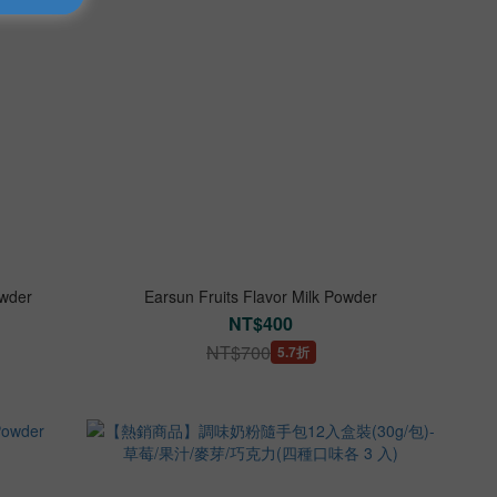
owder
Earsun Fruits Flavor Milk Powder
NT$400
NT$700
5.7折