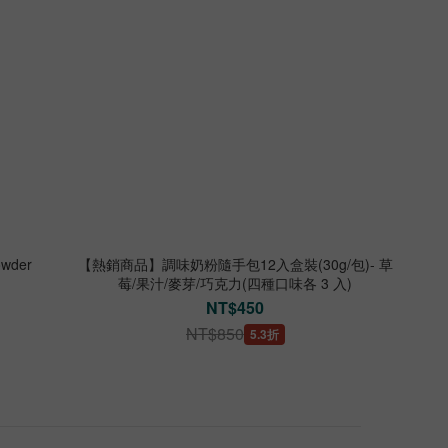
owder
【熱銷商品】調味奶粉隨手包12入盒裝(30g/包)- 草
莓/果汁/麥芽/巧克力(四種口味各 3 入)
NT$450
NT$850
5.3折