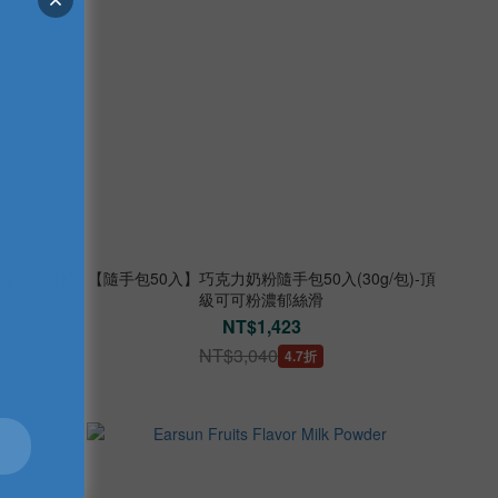
/包)-新鮮
【隨手包50入】巧克力奶粉隨手包50入(30g/包)-頂
級可可粉濃郁絲滑
NT$1,423
NT$3,040
4.7折