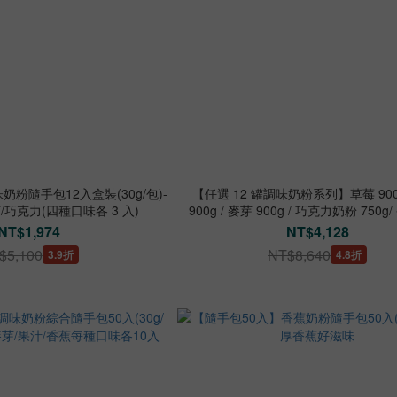
奶粉隨手包12入盒裝(30g/包)-
【任選 12 罐調味奶粉系列】草莓 900g
/巧克力(四種口味各 3 入)
900g / 麥芽 900g / 巧克力奶粉 750
750g
NT$1,974
NT$4,128
$5,100
NT$8,640
3.9折
4.8折