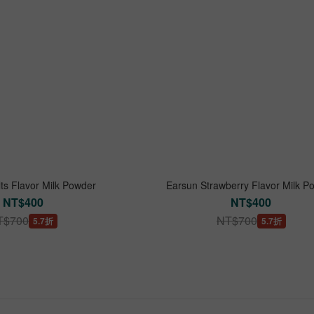
Earsun Malts Flavor Milk Powder
Earsun Strawberry Flavor Milk P
NT$400
NT$400
T$700
NT$700
5.7折
5.7折