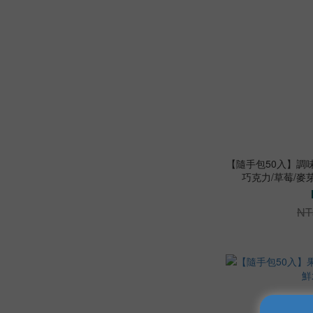
【隨手包50入】調味奶
巧克力/草莓/麥
NT