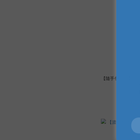
【隨手包50入】果汁奶
NT