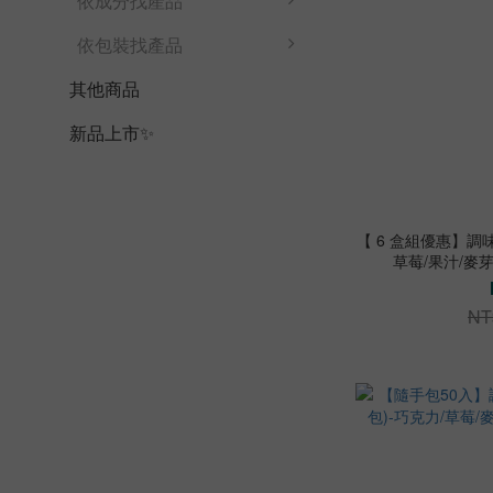
依成分找產品
依包裝找產品
其他商品
新品上市✨
【 6 盒組優惠】調味
草莓/果汁/麥芽
NT