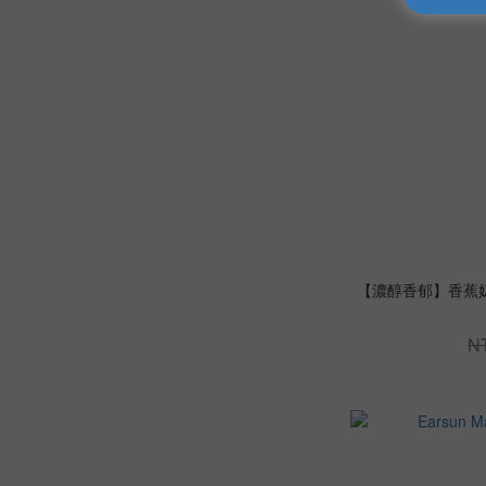
【濃醇香郁】香蕉奶粉
N