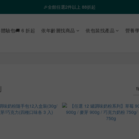
❤️ 霸氣優惠 滿額最高折888 👉去逛逛
🎉全館任選2件以上 88折起
❤️ 霸氣優惠 滿額最高折888 👉去逛逛
體驗包🚚 6 折起
依年齡層找商品
依包裝找產品
營養
列