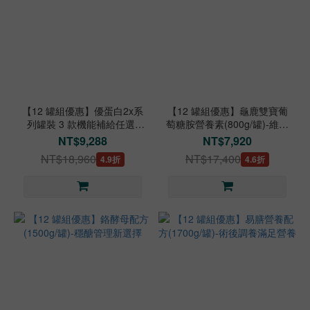
【12 罐組優惠】優蛋白2x系
【12 罐組優惠】龜鹿雙寶葡
列罐裝 3 款機能補給任選-
萄糖胺營養素(800g/罐)-維護
2x/好眠/關鍵
關鍵行動力
NT$9,288
NT$7,920
NT$18,960
NT$17,400
4.9折
4.6折