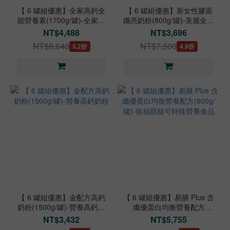
【 6 罐組優惠】全家高鈣全
【 6 罐組優惠】新女性膠原
能營養素(1700g/罐)-全家人
纖亮奶粉(800g/罐)-美麗全方
日常均衡營養
位營養補給
NT$4,488
NT$3,696
NT$8,640
NT$7,500
5.2折
4.9折
【 6 罐組優惠】金配方高鈣
【 6 罐組優惠】易膳 Plus 含
奶粉(1500g/罐)-營養高鈣奶
纖優蛋白均衡營養配方
粉
(900g/罐)-衛福部核可特殊營
NT$3,432
NT$5,755
養食品