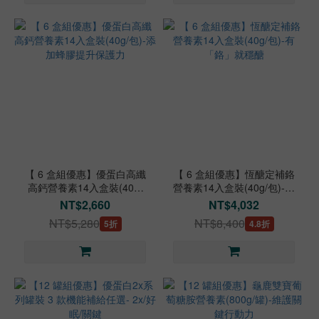
【 6 盒組優惠】優蛋白高纖
【 6 盒組優惠】恆醣定補鉻
高鈣營養素14入盒裝(40g/
營養素14入盒裝(40g/包)-有
包)-添加蜂膠提升保護力
「鉻」就穩醣
NT$2,660
NT$4,032
NT$5,280
NT$8,400
5折
4.8折