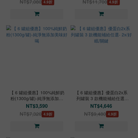
NT$7,080
NT$11,700
4.9折
4.9折
【 6 罐組優惠】100%純鮮奶
【 6 罐組優惠】優蛋白2x系
粉(1300g/罐)-純淨無添加美
列罐裝 3 款機能補給任選-
味好喝
2x/好眠/關鍵
NT$3,590
NT$4,646
NT$7,320
NT$9,480
4.9折
4.9折