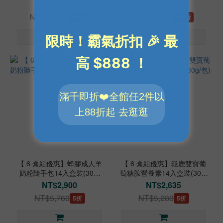
美味好喝
盒裝(56g/包)-衛福部核可特
NT$6,800
NT$5,460
殊營養品
NT$14,640
NT$12,000
4.6折
4.6折
【 6 盒組優惠】蜂膠成人羊
【 6 盒組優惠】龜鹿雙寶葡
奶粉隨手包14入盒裝(30g/
萄糖胺營養素14入盒裝(30g/
包)-營養成分超過30種
包)-維護關鍵行動力
NT$2,900
NT$2,635
NT$5,760
NT$5,280
5折
5折