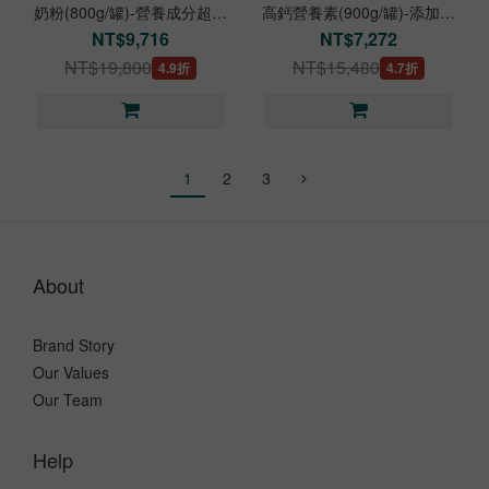
奶粉(800g/罐)-營養成分超過
高鈣營養素(900g/罐)-添加蜂
30種
膠提升保護力
NT$9,716
NT$7,272
NT$19,800
NT$15,480
4.9折
4.7折
1
2
3
About
Brand Story
Our Values
Our Team
Help