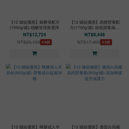
【12 罐組優惠】鉻酵母配方
【12 罐組優惠】易膳營養配
(1500g/罐)-穩醣管理新選擇
方(1700g/罐)-術後調養滿足
營養
NT$12,724
NT$8,448
NT$26,160
NT$17,400
4.9折
4.9折
【12 罐組優惠】蜂膠成人羊
【12 罐組優惠】優蛋白高纖