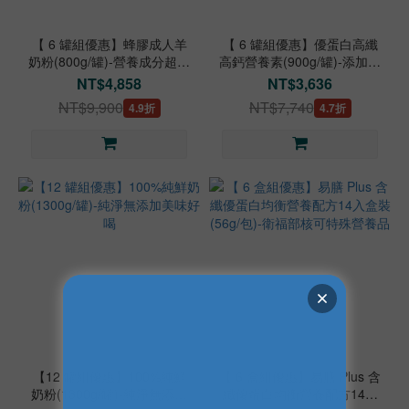
【 6 罐組優惠】蜂膠成人羊
【 6 罐組優惠】優蛋白高纖
奶粉(800g/罐)-營養成分超過
高鈣營養素(900g/罐)-添加蜂
30種
膠提升保護力
NT$4,858
NT$3,636
NT$9,900
NT$7,740
4.9折
4.7折
【12 罐組優惠】100%純鮮
【 6 盒組優惠】易膳 Plus 含
奶粉(1300g/罐)-純淨無添加
纖優蛋白均衡營養配方14入