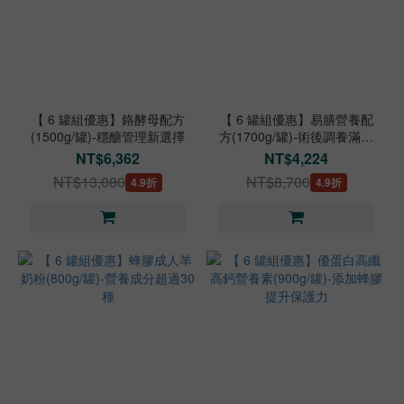
【 6 罐組優惠】鉻酵母配方
【 6 罐組優惠】易膳營養配
(1500g/罐)-穩醣管理新選擇
方(1700g/罐)-術後調養滿足
營養
NT$6,362
NT$4,224
NT$13,080
NT$8,700
4.9折
4.9折