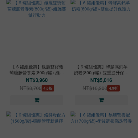
【 6 罐組優惠】龜鹿雙寶葡
【 6 罐組優惠】蜂膠高鈣羊
萄糖胺營養素(800g/罐)-維護
奶粉(800g/罐)-雙重提升保護
關鍵行動力
力
NT$3,960
NT$5,016
NT$8,700
NT$10,200
4.6折
4.9折