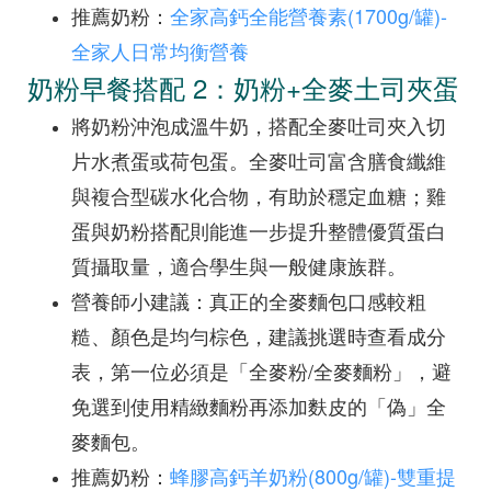
推薦奶粉：
全家高鈣全能營養素(1700g/罐)-
全家人日常均衡營養
奶粉早餐搭配 2：奶粉+全麥土司夾蛋
將奶粉沖泡成溫牛奶，搭配全麥吐司夾入切
片水煮蛋或荷包蛋。全麥吐司富含膳食纖維
與複合型碳水化合物，有助於穩定血糖；雞
蛋與奶粉搭配則能進一步提升整體優質蛋白
質攝取量，適合學生與一般健康族群。
營養師小建議：真正的全麥麵包口感較粗
糙、顏色是均勻棕色，建議挑選時查看成分
表，第一位必須是「全麥粉/全麥麵粉」，避
免選到使用精緻麵粉再添加麩皮的「偽」全
麥麵包。
推薦奶粉：
蜂膠高鈣羊奶粉(800g/罐)-雙重提