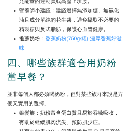
充能量的運動員或高壓上班族。
營養師小建議：建議選擇無添加糖、無氫化
油且成分單純的花生醬，避免攝取不必要的
精製糖與反式脂肪，保護心血管健康。
推薦奶粉：
香蕉奶粉(750g/罐)-濃厚香蕉好滋
味
四、哪些族群適合用奶粉
當早餐？
並非每個人都必須喝奶粉，但對某些族群來說是方
便又實用的選擇。
銀髮族：奶粉富含蛋白質且易於吞嚥吸收，
有助於延緩肌肉流失、預防肌少症。