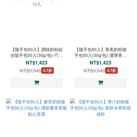
【隨手包50入】調味奶粉綜
【隨手包50入】香蕉奶粉隨
合隨手包50入(30g/包)-巧克
手包50入(30g/包)-濃厚香蕉
力/草莓/麥芽/果汁/香蕉每種
好滋味
NT$1,423
NT$1,423
口味各10入
NT$3,040
NT$3,040
4.7折
4.7折