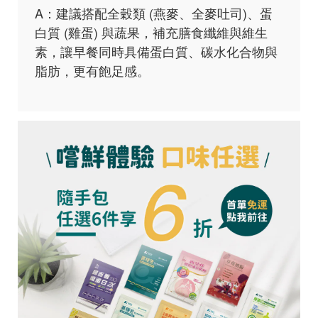
A：建議搭配全穀類 (燕麥、全麥吐司)、蛋
白質 (雞蛋) 與蔬果，補充膳食纖維與維生
素，讓早餐同時具備蛋白質、碳水化合物與
脂肪，更有飽足感。