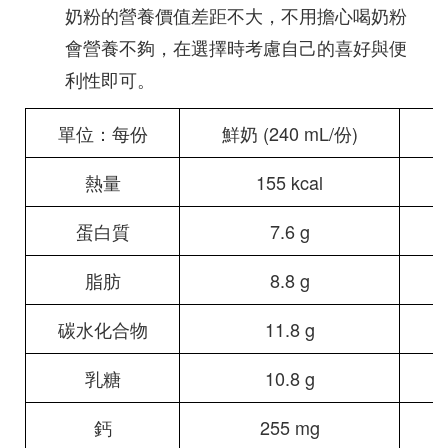
奶粉的營養價值差距不大，不用擔心喝奶粉
會營養不夠，在選擇時考慮自己的喜好與便
利性即可。
單位：每份
鮮奶 (240 mL/份)
奶
熱量
155 kcal
蛋白質
7.6 g
脂肪
8.8 g
碳水化合物
11.8 g
乳糖
10.8 g
鈣
255 mg