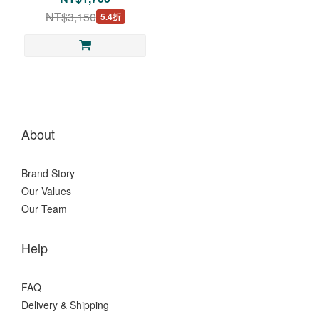
NT$3,150
5.4折
About
Brand Story
Our Values
Our Team
Help
FAQ
Delivery & Shipping