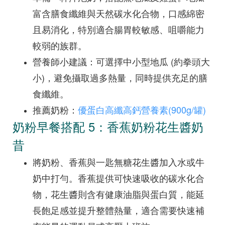
富含膳食纖維與天然碳水化合物，口感綿密
且易消化，特別適合腸胃較敏感、咀嚼能力
較弱的族群。
營養師小建議：可選擇中小型地瓜 (約拳頭大
小)，避免攝取過多熱量，同時提供充足的膳
食纖維。
推薦奶粉：
優蛋白高纖高鈣營養素(900g/罐)
奶粉早餐搭配 5：香蕉奶粉花生醬奶
昔
將奶粉、香蕉與一匙無糖花生醬加入水或牛
奶中打勻。香蕉提供可快速吸收的碳水化合
物，花生醬則含有健康油脂與蛋白質，能延
長飽足感並提升整體熱量，適合需要快速補