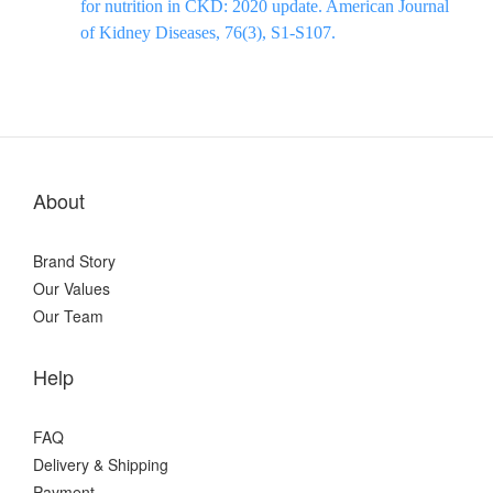
for nutrition in CKD: 2020 update. American Journal
of Kidney Diseases, 76(3), S1-S107.
About
Brand Story
Our Values
Our Team
Help
FAQ
Delivery & Shipping
Payment