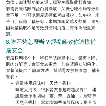
負擔，加速腎功能衰退，應避免攝取此類食物。
若需要嚴格限制蛋白質攝取，又擔心吃不夠導致熱
量不足，也可以適度選擇低蛋白澱粉，如冬粉、米
苔目、粄條、藕粉等，來增加飽足感及熱量，避免
因熱量攝取不足導致身體利用蛋白質作為能量來
源。
3.吃不夠怎麼辦？營養師教你這樣補
最安全
若是長期吃不下，容易導致熱量不足、體重下降、
肌肉分解等，會讓食慾更差、加速腎臟功能惡化。
營養師提供 4 簡單方法，幫助腎友提振食慾、補充
營養：
適量使用調味料、天然辛香料
味道太清淡，很多腎友會越吃越沒胃口，建
議適量使用胡椒、薑、蒜、香油、九層塔等
天然辛香料，幫助增加香氣與風味，提升進