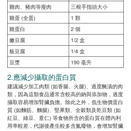
雞肉、豬肉等瘦肉
三根手指頭大小
雞蛋 (全蛋)
1 顆
雞蛋白
2 個
嫩豆腐
1/2 盒
板豆腐
1/4 盒
豆漿
190 毫升
2.應減少攝取的蛋白質
建議減少加工肉類 (如香腸、火腿)、過度醃漬的肉
類，因為這類食品通常含較高的鈉與添加物，過度
攝取容易增加腎臟負擔。除此之外，低生物價蛋白
質 (如麵筋、麵腸)、堅果類、全穀類及乾豆類 (如
紅豆、綠豆、薏仁) 等食物所含的蛋白質在體內利
用率較差，代謝後產生較多含氮廢物，會增加腎臟