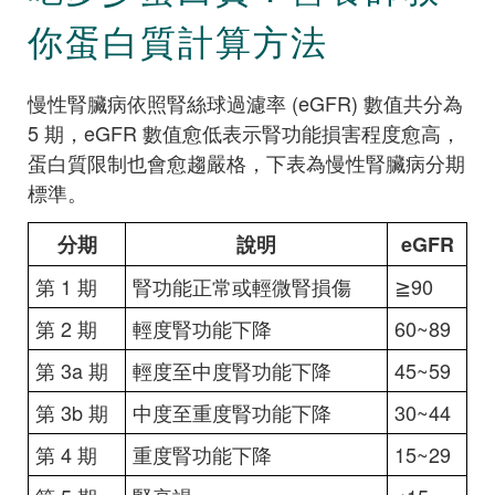
你蛋白質計算方法
慢性腎臟病依照腎絲球過濾率 (eGFR) 數值共分為
5 期，eGFR 數值愈低表示腎功能損害程度愈高，
蛋白質限制也會愈趨嚴格，下表為慢性腎臟病分期
標準。
分期
說明
eGFR
第 1 期
腎功能正常或輕微腎損傷
≧90
第 2 期
輕度腎功能下降
60~89
第 3a 期
輕度至中度腎功能下降
45~59
第 3b 期
中度至重度腎功能下降
30~44
第 4 期
重度腎功能下降
15~29