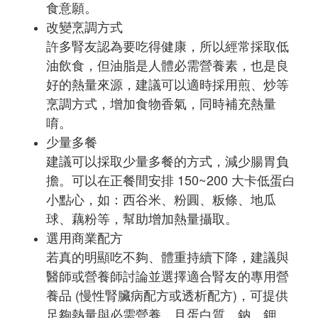
食意願。
改變烹調方式
許多腎友認為要吃得健康，所以經常採取低
油飲食，但油脂是人體必需營養素，也是良
好的熱量來源，建議可以適時採用煎、炒等
烹調方式，增加食物香氣，同時補充熱量
唷。
少量多餐
建議可以採取少量多餐的方式，減少腸胃負
擔。可以在正餐間安排 150~200 大卡低蛋白
小點心，如：西谷米、粉圓、粄條、地瓜
球、藕粉等，幫助增加熱量攝取。
選用商業配方
若真的明顯吃不夠、體重持續下降，建議與
醫師或營養師討論並選擇適合腎友的專用營
養品 (慢性腎臟病配方或透析配方)，可提供
足夠熱量與必需營養，且蛋白質、鈉、鉀、