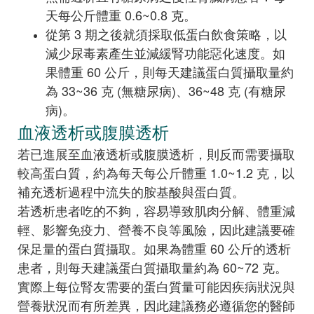
天每公斤體重 0.6~0.8 克。
從第 3 期之後就須採取低蛋白飲食策略，以
減少尿毒素產生並減緩腎功能惡化速度。如
果體重 60 公斤，則每天建議蛋白質攝取量約
為 33~36 克 (無糖尿病)、36~48 克 (有糖尿
病)。
血液透析或腹膜透析
若已進展至血液透析或腹膜透析，則反而需要攝取
較高蛋白質，約為每天每公斤體重 1.0~1.2 克，以
補充透析過程中流失的胺基酸與蛋白質。
若透析患者吃的不夠，容易導致肌肉分解、體重減
輕、影響免疫力、營養不良等風險，因此建議要確
保足量的蛋白質攝取。如果為體重 60 公斤的透析
患者，則每天建議蛋白質攝取量約為 60~72 克。
實際上每位腎友需要的蛋白質量可能因疾病狀況與
營養狀況而有所差異，因此建議務必遵循您的醫師