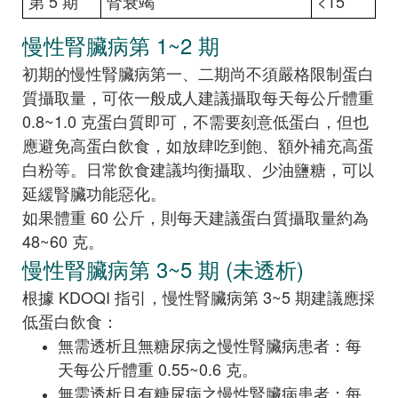
第 5 期
腎衰竭
<15
慢性腎臟病第 1~2 期
初期的慢性腎臟病第一、二期尚不須嚴格限制蛋白
質攝取量，可依一般成人建議攝取每天每公斤體重
0.8~1.0 克蛋白質即可，不需要刻意低蛋白，但也
應避免高蛋白飲食，如放肆吃到飽、額外補充高蛋
白粉等。日常飲食建議均衡攝取、少油鹽糖，可以
延緩腎臟功能惡化。
如果體重 60 公斤，則每天建議蛋白質攝取量約為
48~60 克。
慢性腎臟病第 3~5 期 (未透析)
根據 KDOQI 指引，慢性腎臟病第 3~5 期建議應採
低蛋白飲食：
無需透析且無糖尿病之慢性腎臟病患者：每
天每公斤體重 0.55~0.6 克。
無需透析且有糖尿病之慢性腎臟病患者：每