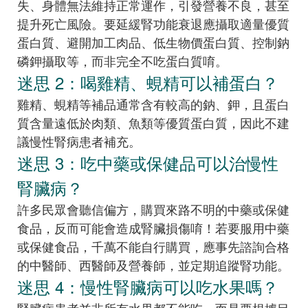
失、身體無法維持正常運作，引發營養不良，甚至
提升死亡風險。要延緩腎功能衰退應攝取適量優質
蛋白質、避開加工肉品、低生物價蛋白質、控制鈉
磷鉀攝取等，而非完全不吃蛋白質唷。
迷思 2：喝雞精、蜆精可以補蛋白？
雞精、蜆精等補品通常含有較高的鈉、鉀，且蛋白
質含量遠低於肉類、魚類等優質蛋白質，因此不建
議慢性腎病患者補充。
迷思 3：吃中藥或保健品可以治慢性
腎臟病？
許多民眾會聽信偏方，購買來路不明的中藥或保健
食品，反而可能會造成腎臟損傷唷！若要服用中藥
或保健食品，千萬不能自行購買，應事先諮詢合格
的中醫師、西醫師及營養師，並定期追蹤腎功能。
迷思 4：慢性腎臟病可以吃水果嗎？
腎臟病患者並非所有水果都不能吃，而是要根據目