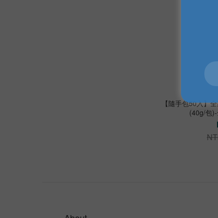
【隨手包50入】
(40g/
NT
About