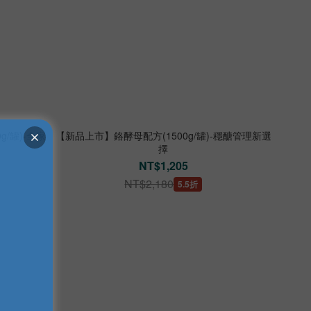
/罐)-全家
【新品上市】鉻酵母配方(1500g/罐)-穩醣管理新選
擇
NT$1,205
NT$2,180
5.5折