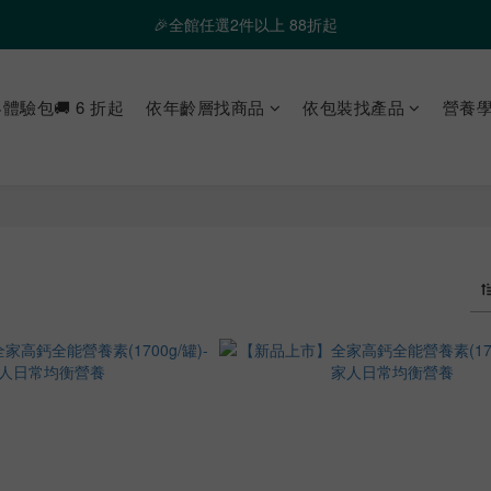
❤️ 霸氣優惠 滿額最高折888 👉去逛逛
🎉全館任選2件以上 88折起
❤️ 霸氣優惠 滿額最高折888 👉去逛逛
體驗包🚚 6 折起
依年齡層找商品
依包裝找產品
營養