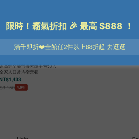
全家高鈣全能營養素隨手包50入
包)-全家人日常均衡營養
NT$1,433
$3,150
4.6折
Help
Co