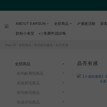
ABOUT EARSUN
全部商品
🎉優惠活動
新客
奶粉小食堂
👉免費申請試喝
View All
/
全部商品
/
依功效找產品
/
晶亮有感
晶亮有感
全部商品
依年齡層找商品
依族群找產品
依功效找產品
依成分找產品