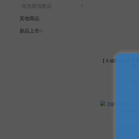
依包裝找產品
其他商品
新品上市✨
【 6 罐組優惠】全家
家
NT