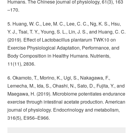
Humans. The Chinese journal of physiology, 61(3), 163
–170.
5. Huang, W. C., Lee, M. C., Lee, C. C., Ng, K. S., Hsu,
Y. J., Tsai, T. Y., Young, S. L., Lin, J. S., and Huang, C. C.
(2019). Effect of Lactobacillus plantarum TWK10 on
Exercise Physiological Adaptation, Performance, and
Body Composition in Healthy Humans. Nutrients,
11(11), 2836.
6. Okamoto, T., Morino, K., Ugi, S., Nakagawa, F.,
Lemecha, M., Ida, S., Ohashi, N., Sato, D., Fujita, Y., and
Maegawa, H. (2019). Microbiome potentiates endurance
exercise through intestinal acetate production. American
journal of physiology. Endocrinology and metabolism,
316(5), E956–E966.