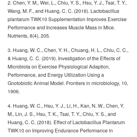
2. Chen, Y. M., Wei, L., Chiu, Y. S., Hsu, Y. J., Tsai, T. Y.,
Wang, M. F., and Huang, C. C. (2016). Lactobacillus
plantarum TWK10 Supplementation Improves Exercise
Performance and Increases Muscle Mass in Mice.
Nutrients, 8(4), 205.
3. Huang, W. C., Chen, Y. H., Chuang, H. L., Chiu, C. C.,
& Huang, C. C. (2019). Investigation of the Effects of
Microbiota on Exercise Physiological Adaption,
Performance, and Energy Utilization Using a
Gnotobiotic Animal Model. Frontiers in microbiology, 10,
1906.
4. Huang, W. C., Hsu, Y. J., Li, H., Kan, N. W., Chen, Y.
M., Lin, J. S., Hsu, T. K., Tsai, T. Y., Chiu, Y. S., and
Huang, C. C. (2018). Effect of Lactobacillus Plantarum
TWK10 on Improving Endurance Performance in