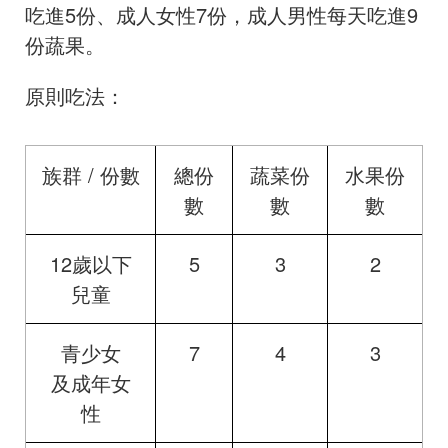
吃進5份、成人女性7份，成人男性每天吃進9
份蔬果。
原則吃法：
族群 / 份數
總份
蔬菜份
水果份
數
數
數
12歲以下
5
3
2
兒童
青少女
7
4
3
及成年女
性