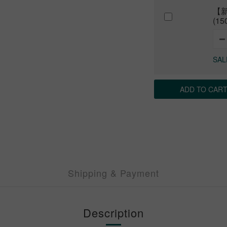
【
(15
SAL
ADD TO CAR
Shipping & Payment
Description