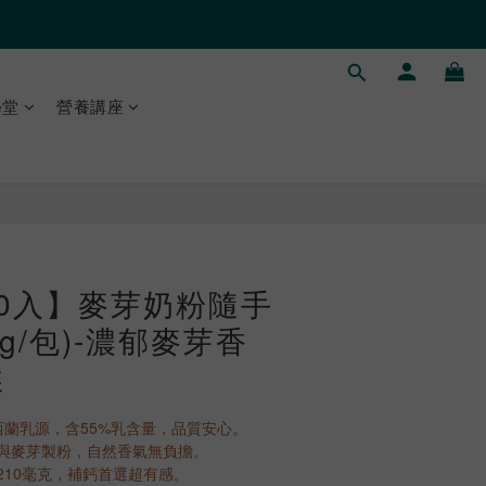
學堂
營養講座
BUY NOW
0入】麥芽奶粉隨手
0g/包)-濃郁麥芽香
選
紐西蘭乳源，含55%乳含量，品質安心。
與麥芽製粉，自然香氣無負擔。
210毫克，補鈣首選超有感。