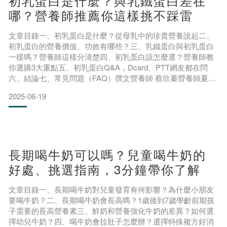
初乳蛋白是什麼？與乳鐵蛋白差在
哪？營養師推薦你這樣挑不踩雷
文章目錄一、初乳蛋白是什麼？從母乳中的珍貴營養說起二、
初乳蛋白的營養價值、功效有哪些？三、乳鐵蛋白與初乳蛋白
一樣嗎？營養師這樣分清楚四、初乳蛋白該怎麼選？營養師教
你選購3大重點五、初乳蛋白Q&A，Dcard、PTT網友都在問
六、結論七、常見問題（FAQ）撰文營養師 蔡欣蓁營養師夏天
天氣炎熱，帶著寶寶出門總要尋找有提供冷氣的場所，內外溫
2025-06-19
差大就容易引起寶寶感冒；冬天是病毒活躍高峰期，一個不注
意寶寶就開始發燒、打噴嚏；季節交替之際，寶寶免疫力相對
薄弱，過敏、感冒等症狀樣樣來……，一年四季都在擔
長期喝牛奶可以嗎？兒童喝牛奶的
好處、挑選指南，3分鐘帶你了解
文章目錄一、長期喝牛奶對兒童發育有何影響？為什麼小朋友
要喝牛奶？二、長期喝牛奶會長高嗎？1歲後到7歲學齡前期孩
子需要的長高營養素三、鮮奶和營養強化牛奶的差異？如何選
擇幼兒牛奶？四、喝牛奶會拉肚子怎麼辦？選擇特殊複方好消