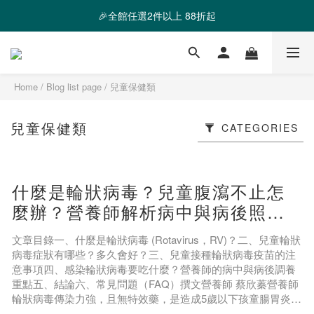
❤️ 霸氣優惠 滿額最高折888 👉去逛逛
🎉全館任選2件以上 88折起
❤️ 霸氣優惠 滿額最高折888 👉去逛逛
Home
/
Blog list page
/
兒童保健類
兒童保健類
CATEGORIES
什麼是輪狀病毒？兒童腹瀉不止怎
麼辦？營養師解析病中與病後照護
要點
文章目錄一、什麼是輪狀病毒 (Rotavirus，RV)？二、兒童輪狀
病毒症狀有哪些？多久會好？三、兒童接種輪狀病毒疫苗的注
意事項四、感染輪狀病毒要吃什麼？營養師的病中與病後調養
重點五、結論六、常見問題（FAQ）撰文營養師 蔡欣蓁營養師
輪狀病毒傳染力強，且無特效藥，是造成5歲以下孩童腸胃炎入
院的主要原因之一，經常讓新手爸媽措手不及。營養師特別整