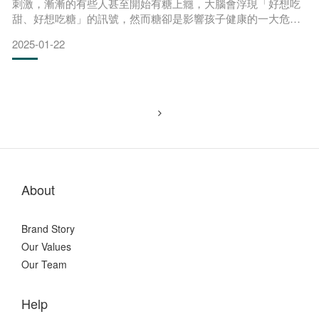
刺激，漸漸的有些人甚至開始有糖上癮，大腦會浮現「好想吃
甜、好想吃糖」的訊號，然而糖卻是影響孩子健康的一大危
機，甚至研究也指出看似健康的果汁，只要每天攝取含糖5公克
2025-01-22
的液體飲料，就可能增加罹患癌症的風險。小朋友愛吃甜食，
不給糖就搗蛋，甜食對兒童發育的影響？吃下糖後，血糖升
高，體內會啟動一系列機制，刺激胰臟增加分泌胰島素來降血
糖，久而
About
Brand Story
Our Values
Our Team
Help