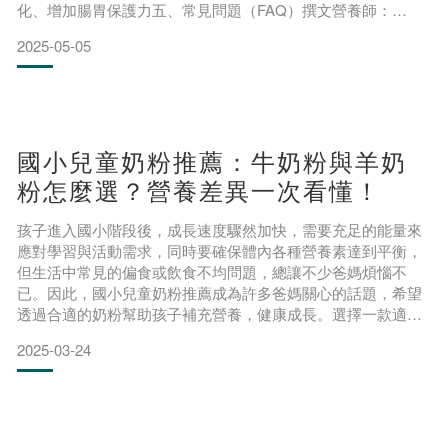
化、增加腸胃保護力五、常見問題（FAQ）撰文營養師：
Vivian營養師長期 喝牛奶 對兒童的健康發展至關重要！研究證
2025-05-05
實，長期喝牛奶能提供豐富鈣質、促進骨骼生長，同時能補充
蛋白質與多種微量元素，有效維持免疫系統、促進腦部發育。
面對市場上種類繁多的乳品，如何挑選最適合兒童的產品？本
文將
國小兒童奶粉推薦：牛奶粉與羊奶
粉怎麼選？營養差異一次看懂！
孩子進入國小階段後，成長速度驟然加快，需要充足的能量來
應對學習與活動需求，同時要確保體內各種營養素達到平衡，
但生活中常見的偏食或飲食不均問題，總讓不少爸媽煩惱不
已。因此，國小兒童奶粉推薦成為許多爸媽關心的話題，希望
透過合適的奶粉幫助孩子補充營養，健康成長。選擇一款適合
的國小兒童奶粉就像一把營養金鑰匙，然而，市面上的奶粉種
2025-03-24
類繁多，究竟牛奶粉與羊奶粉哪種更適合孩子呢？讓我們一起
來解開這個營養選擇迷思，為孩子的成長注入更多可能！國小
兒童還要喝奶粉嗎？可以喝一般牛奶就好嗎？許多爸媽可能會
好奇：孩子已經長