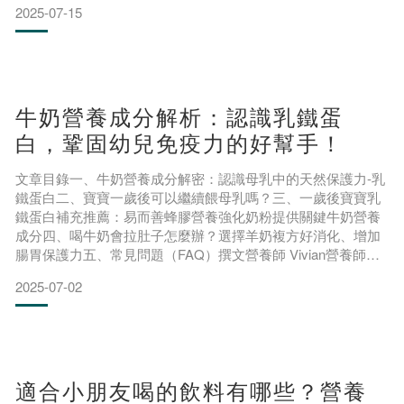
2025-07-15
理輪狀病毒的傳染途徑、症狀、疫苗接種與病中、病後調養注
意事項，幫助新手爸媽面對病毒的威脅，守護孩子的健康。
一、什麼是輪狀病毒 (Rotavirus，RV)
牛奶營養成分解析：認識乳鐵蛋
白，鞏固幼兒免疫力的好幫手！
文章目錄一、牛奶營養成分解密：認識母乳中的天然保護力-乳
鐵蛋白二、寶寶一歲後可以繼續餵母乳嗎？三、一歲後寶寶乳
鐵蛋白補充推薦：易而善蜂膠營養強化奶粉提供關鍵牛奶營養
成分四、喝牛奶會拉肚子怎麼辦？選擇羊奶複方好消化、增加
腸胃保護力五、常見問題（FAQ）撰文營養師 Vivian營養師牛
奶營養成分對寶寶成長至關重要，特別是一歲後孩子的營養補
2025-07-02
充需更加注意，乳鐵蛋白作為牛奶營養成分中的重要元素，能
有效鞏固幼兒免疫力。本文將帶家長了解如何選擇合適營養
品，滿足孩子不同階段的營養需求，打造強健體魄與靈活大
腦！
適合小朋友喝的飲料有哪些？營養