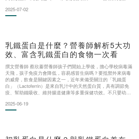
鈣是成長階段不可忽視的健康課題，其直接影響骨骼發育、神
2025-07-02
經系統功能與整體免疫力。隨著現代飲食習慣改變，許多孩子
面臨鈣質不足的風險，因此應要了解兒童鈣攝取量，掌握各年
齡層的建議攝取標準，以及知道如何從日常飲食或營養品中有
效
乳鐵蛋白是什麼？營養師解析5大功
效、富含乳鐵蛋白的食物一次看
撰文營養師 蔡欣蓁營養師孩子們開始上學後，擔心學校病毒滿
天飛，孩子免疫力會降低，容易感冒生病嗎？要抵禦外來病毒
的威脅，飲食是關鍵因素之一，近年來備受關注的「乳鐵蛋
白」（Lactoferrin）是來自乳汁中的天然蛋白質，具有調節免
疫、幫助鐵吸收、維持腸道健康等多重保健功效。不只嬰幼
兒，成人與銀髮族也都適合補充。快跟著營養師了解乳鐵蛋白
2025-06-19
是什麼、有什麼功效、該怎麼補充與攝取！什麼是乳鐵蛋白
(Lactoferrin，LF)？乳鐵蛋白是一種多功能的鐵結合糖蛋白，廣
泛存在於哺乳動物的乳汁、唾液、淚液、鼻涕等