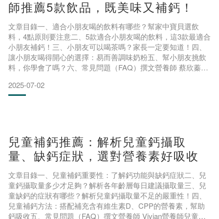
師推薦5款飲品，既美味又補鈣！
文章目錄一、適合小朋友喝的飲料有哪些？幫家中寶貝選飲
料，4點原則要注意二、5款適合小朋友喝的飲料，這3款最適合
小朋友補鈣！三、小朋友可以喝茶嗎？家長一定要知道！四、
讓小朋友喝得開心的選擇：易而善調味奶粉五、幫小朋友挑飲
料，你學會了嗎？六、常見問題（FAQ）撰文營養師 蔡欣蓁營
養師望著超商架上琳琅滿目的飲品，身為家長的你是不是也常
2025-07-02
常感到困惑：「究竟有哪些適合小朋友喝的飲料呢？」、「是
否有可以同時滿足味蕾又兼顧健康與營養的飲料？」事實上，
小朋友的飲料選擇直接影響他們的成長與發育。今天，營養師
將帶你深
兒童補鈣推薦：解析兒童鈣攝取
量、缺鈣症狀，選對營養素好吸收
文章目錄一、兒童補鈣重要性：了解鈣功能與缺鈣症狀二、兒
童鈣攝取量多少才足夠？解析各年齡層每日建議攝取量三、兒
童缺鈣的症狀有哪些？解析兒童鈣攝取量不足的嚴重性！四、
兒童補鈣方法：搭配補充含有維生素D、CPP的營養素，幫助
鈣吸收五、常見問題（FAQ）撰文營養師 Vivian營養師兒童補