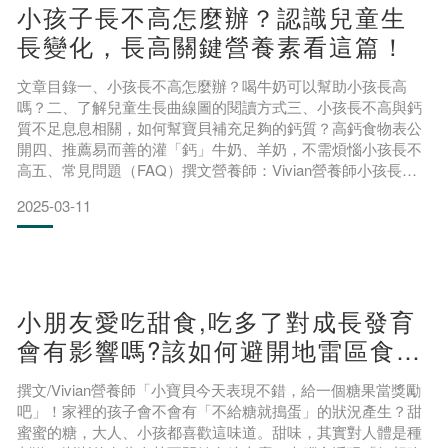
小孩子長不高怎麼辦？認識兒童生
長變化，長高關鍵營養素看這篇！
文章目錄一、小孩長不高怎麼辦？喝牛奶可以幫助小孩長高
嗎？二、了解兒童生長曲線圖的閱讀方式三、小孩長不高與鈣
質不足息息相關，如何幫寶貝補充足夠的鈣質？高鈣食物表公
開四、推薦易而善的灌「鈣」牛奶、羊奶，不需煩惱小孩長不
高五、常見問題（FAQ）撰文營養師：Vivian營養師小孩長不
高是許多家長共同的煩惱。當看到其他同齡孩子快速成長，而
2025-03-11
自己的寶貝身高卻遲遲沒有明顯變化時，不少爸媽會開始焦
慮。究竟小孩長不高的原因是什麼？是飲食習慣不當，還是缺
乏關鍵營養素？本文將從專業營養師角度，解析兒童生長發育
的關鍵，並
小朋友愛吃甜食,吃多了對成長發育
會有影響嗎?該如何避開地雷區食物
呢?
撰文/Vivian營養師「小寶貝今天表現不錯，給一個糖果當獎勵
吧」！家裡的孩子會不會有「不給糖就搗蛋」的狀況產生？甜
蜜蜜的糖，大人、小孩都喜歡這味道。甜味，其實對人體是種