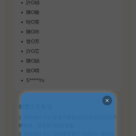
許O禎
陳O榆
哇O英
陳O吟
曾O芳
許O芯
陳O娟
徐O晴
S*****Yu
領獎注意事項
1. 系統將於 6/10 發送中獎通知訊息至您所留的手
機號碼，若有疑問請洽客服。
2. 獎品預計 6/11 起陸續寄發(不含假日)，敬請留