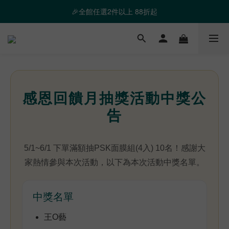
❤️ 霸氣優惠 滿額最高折888 👉去逛逛
🎉全館任選2件以上 88折起
❤️ 霸氣優惠 滿額最高折888 👉去逛逛
感恩回饋月抽獎活動中獎公
告
5/1~6/1 下單滿額抽PSK面膜組(4入) 10名！感謝大
家熱情參與本次活動，以下為本次活動中獎名單。
中獎名單
王O藝