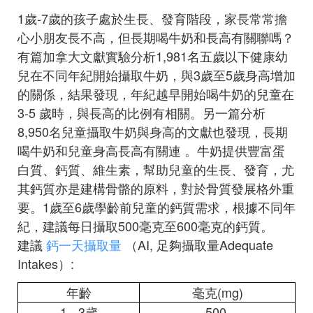
1歲-7歲的孩子處於生長、發育階段，家長常常擔
心小朋友長不高，但長期喝牛奶和長高有關聯嗎？
有篇加拿大文獻實驗分析1,981名五歲以下健康幼
兒在不同年紀開始攝取牛奶，與3歲至5歲身高增加
的關係，結果發現，年紀越早開始喝牛奶的兒童在
3-5 歲時，與長高的比例有相關。另一篇分析
8,950名兒童攝取牛奶與身高的文獻也發現，長期
喝牛奶和兒童身高長高有關連 。牛奶提供豐富蛋
白質、鈣質、維生素，幫助兒童的生長、發育，尤
其鈣質亦是建構骨骼的原料，對於骨質發展格外重
要。1歲至6歲學齡前兒童的鈣質需求，根據不同年
紀，建議每日攝取500毫克至600毫克的鈣質。
建議
鈣一天攝取量
（AI, 足夠攝取量Adequate
Intakes）:
年齡
毫克(mg)
1 - 3歲
500