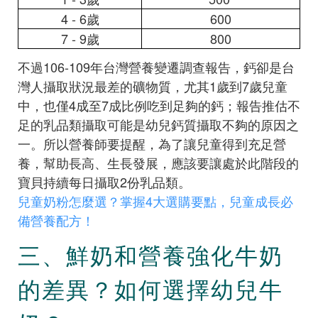
4 - 6歲
600
7 - 9歲
800
不過106-109年台灣營養變遷調查報告，鈣卻是台
灣人攝取狀況最差的礦物質，尤其1歲到7歲兒童
中，也僅4成至7成比例吃到足夠的鈣；報告推估不
足的乳品類攝取可能是幼兒鈣質攝取不夠的原因之
一。所以營養師要提醒，為了讓兒童得到充足營
養，幫助長高、生長發展，應該要讓處於此階段的
寶貝持續每日攝取2份乳品類。
兒童奶粉怎麼選？掌握4大選購要點，兒童成長必
備營養配方！
三、鮮奶和營養強化牛奶
的差異？如何選擇幼兒牛