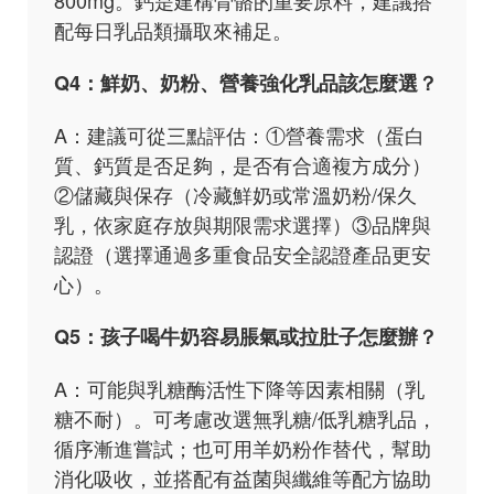
800mg。鈣是建構骨骼的重要原料，建議搭
配每日乳品類攝取來補足。
Q4：鮮奶、奶粉、營養強化乳品該怎麼選？
A：建議可從三點評估：①營養需求（蛋白
質、鈣質是否足夠，是否有合適複方成分）
②儲藏與保存（冷藏鮮奶或常溫奶粉/保久
乳，依家庭存放與期限需求選擇）③品牌與
認證（選擇通過多重食品安全認證產品更安
心）。
Q5：孩子喝牛奶容易脹氣或拉肚子怎麼辦？
A：可能與乳糖酶活性下降等因素相關（乳
糖不耐）。可考慮改選無乳糖/低乳糖乳品，
循序漸進嘗試；也可用羊奶粉作替代，幫助
消化吸收，並搭配有益菌與纖維等配方協助