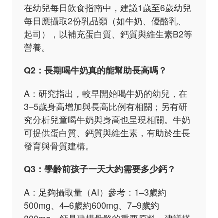
在幼兒每日飲食指南中，建議1歲至6歲幼兒
每日應攝取2份乳品類（如牛奶、優酪乳、
起司），以補充蛋白質、鈣質與維生素B2等
營養。
Q2：長期喝牛奶真的能幫助長高嗎？
A：研究指出，較早開始喝牛奶的幼兒，在
3–5歲身高增加與長高比例有相關；另有研
究分析兒童喝牛奶與身高也呈現相關。牛奶
可提供蛋白質、鈣質與維生素，有助於生長
發育與骨質建構。
Q3：學齡前孩子一天大約需要多少鈣？
A：足夠攝取量（AI）參考：1–3歲約
500mg、4–6歲約600mg、7–9歲約