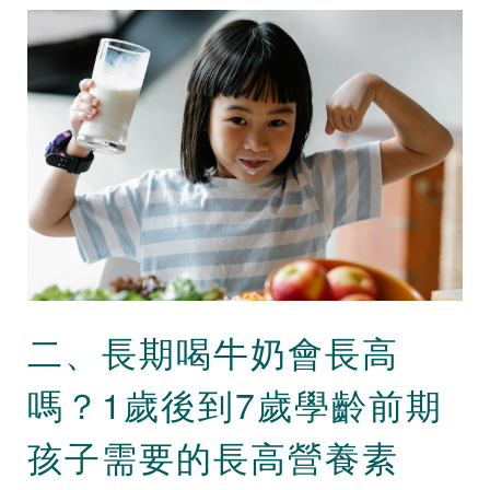
二、長期喝牛奶會長高
嗎？1歲後到7歲學齡前期
孩子需要的長高營養素