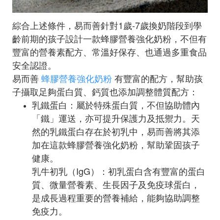
綜合上述條件，易而善針對1歲-7歲換奶階段到學
齡前期的孩子設計一款蜂膠營養強化奶粉，不但有
豐富的營養素配方、常溫好保存、也通過多重食品
安全認證。
易而善
蜂膠營養強化奶粉
有豐富的配方，幫助孩
子攝取足夠蛋白質、鈣質也添加調整體質配方：
乳鐵蛋白：屬於特殊蛋白質，不但協助體內
「鐵」運送，亦可提升保護力及抵禦力。天
然的乳鐵蛋白存在於初乳中，易而善將其添
加在這款蜂膠營養強化奶粉，幫助鞏固孩子
健康。
乳牛初乳（IgG）：初乳蛋白含有豐富的蛋白
質、微量營養素、生長因子及免疫球蛋白，
是成長過程重要的營養補給，能夠協助調整
免疫力。