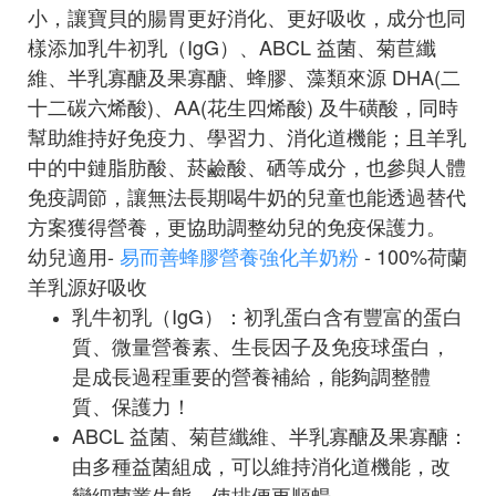
小，讓寶貝的腸胃更好消化、更好吸收，成分也同
樣添加乳牛初乳（IgG）、ABCL 益菌、菊苣纖
維、半乳寡醣及果寡醣、蜂膠、藻類來源 DHA(二
十二碳六烯酸)、AA(花生四烯酸) 及牛磺酸，同時
幫助維持好免疫力、學習力、消化道機能；且羊乳
中的中鏈脂肪酸、菸鹼酸、硒等成分，也參與人體
免疫調節，讓無法長期喝牛奶的兒童也能透過替代
方案獲得營養，更協助調整幼兒的免疫保護力。
幼兒適用-
易而善蜂膠營養強化羊奶粉
- 100%荷蘭
羊乳源好吸收
乳牛初乳（IgG）：初乳蛋白含有豐富的蛋白
質、微量營養素、生長因子及免疫球蛋白，
是成長過程重要的營養補給，能夠調整體
質、保護力！
ABCL 益菌、菊苣纖維、半乳寡醣及果寡醣：
由多種益菌組成，可以維持消化道機能，改
變細菌叢生態，使排便更順暢。