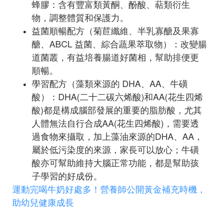
蜂膠：含有豐富類黃酮、酚酸、萜類衍生
物，調整體質和保護力。
益菌順暢配方（菊苣纖維、半乳寡醣及果寡
醣、ABCL 益菌、綜合蔬果萃取物）：改變腸
道菌叢，有益培養腸道好菌相，幫助排便更
順暢。
學習配方（藻類來源的 DHA、AA、牛磺
酸）：DHA(二十二碳六烯酸)和AA(花生四烯
酸)都是構成腦部發展的重要的脂肪酸，尤其
人體無法自行合成AA(花生四烯酸)，需要透
過食物來攝取，加上藻油來源的DHA、AA，
屬於低污染度的來源，家長可以放心；牛磺
酸亦可幫助維持大腦正常功能，都是幫助孩
子學習的好成份。
運動完喝牛奶好處多！營養師公開黃金補充時機，
助幼兒健康成長