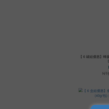
【 6 罐組優惠】蜂膠
NT$