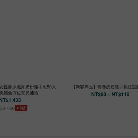
新女性膠原纖亮奶粉隨手包50入
【新客專區】營養奶粉隨手包任選
包)-美麗全方位營養補給
NT$80 ~ NT$110
NT$1,433
$3,150
4.6折