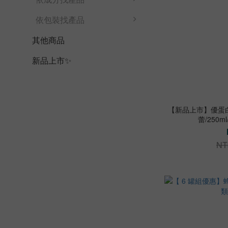
依包裝找產品
其他商品
新品上市✨
【新品上市】優蛋
蕾/250
NT