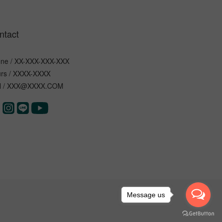
ntact
ne / XX-XXX-XXX-XXX
rs / XXXX-XXXX
l / XXX@XXXX.COM
Message us