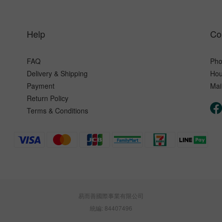
Help
Co
FAQ
Pho
Delivery & Shipping
Hou
Payment
Mai
Return Policy
Terms & Conditions
易而善國際事業有限公司
統編: 84407496