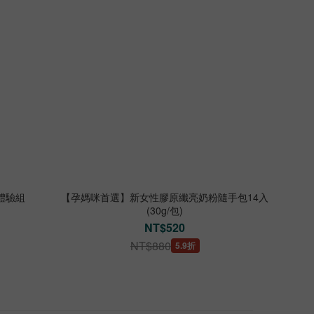
體驗組
【孕媽咪首選】新女性膠原纖亮奶粉隨手包14入
(30g/包)
NT$520
NT$880
5.9折