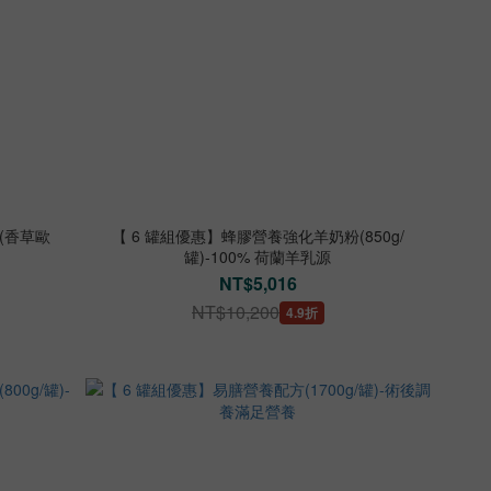
(香草歐
【 6 罐組優惠】蜂膠營養強化羊奶粉(850g/
罐)-100% 荷蘭羊乳源
NT$5,016
NT$10,200
4.9折