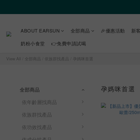
ABOUT EARSUN
全部商品
🎉優惠活動
新客
奶粉小食堂
👉免費申請試喝
View All
/
全部商品
/
依族群找產品
/
孕媽咪首選
孕媽咪首選
全部商品
依年齡層找商品
依族群找產品
依功效找產品
依成分找產品