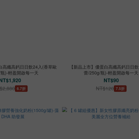
白高纖高鈣日日飲24入(香草歐
【新品上市】優蛋白高纖高鈣日日飲
ml/瓶)-輕盈開啟每一天
蕾/250g/瓶)-輕盈開啟每一天
NT$1,920
NT$90
$2,880
NT$120
6.7折
7.5折