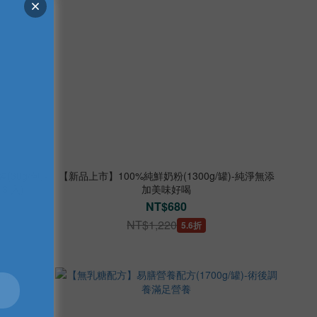
30g/包)-
【新品上市】100%純鮮奶粉(1300g/罐)-純淨無添
3 入)
加美味好喝
NT$680
NT$1,220
5.6折