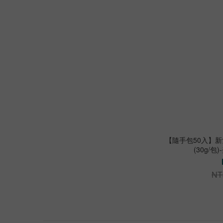
【隨手包50入】
(30g/
NT