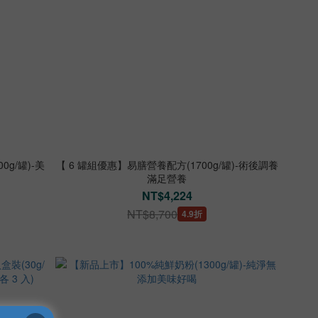
g/罐)-美
【 6 罐組優惠】易膳營養配方(1700g/罐)-術後調養
滿足營養
NT$4,224
NT$8,700
4.9折