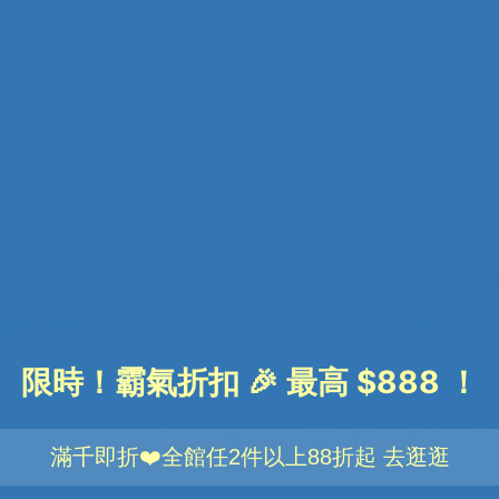
優蛋白高纖高鈣營養素14入盒裝
【 6 盒組優惠】調味奶粉隨手包12入盒裝(
包)-添加蜂膠提升保護力
草莓/果汁/麥芽/巧克力(四種口味各 
NT$2,660
NT$1,974
$5,280
NT$5,100
5折
3.9折