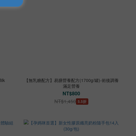
ilk
【無乳糖配方】易膳營養配方(1700g/罐)-術後調養
滿足營養
NT$800
NT$1,450
5.5折