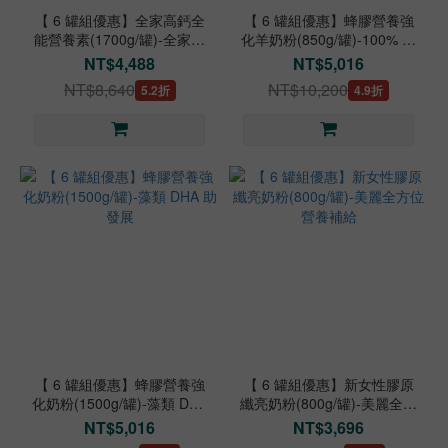
【 6 罐組優惠】全家高鈣全
【 6 罐組優惠】蜂膠營養強
能營養素(1700g/罐)-全家人
化羊奶粉(850g/罐)-100% 荷
日常均衡營養
蘭羊乳源
NT$4,488
NT$5,016
NT$8,640
NT$10,200
5.2折
4.9折
【 6 罐組優惠】蜂膠營養強
【 6 罐組優惠】新女性膠原
化奶粉(1500g/罐)-藻類 DHA
纖亮奶粉(800g/罐)-美麗全方
助發展
位營養補給
NT$5,016
NT$3,696