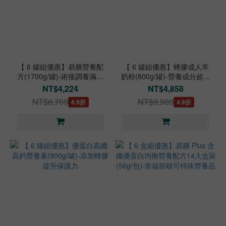
【 6 罐組優惠】易膳營養配
【 6 罐組優惠】蜂膠成人羊
方(1700g/罐)-術後調養滿足
奶粉(800g/罐)-營養成分超過
營養
30種
NT$4,224
NT$4,858
NT$8,700
NT$9,900
4.9折
4.9折