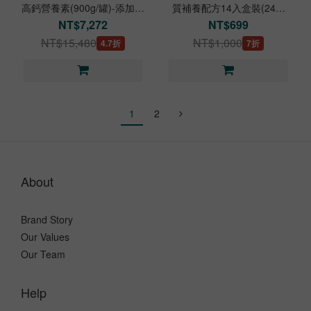
高鈣營養素(900g/罐)-添加蜂
質補養配方14入盒裝(24g/
膠提升保護力
包)-元氣營養選甚穩
NT$7,272
NT$699
NT$15,480
NT$1,000
4.7折
7折
1
2
About
Brand Story
Our Values
Our Team
Help