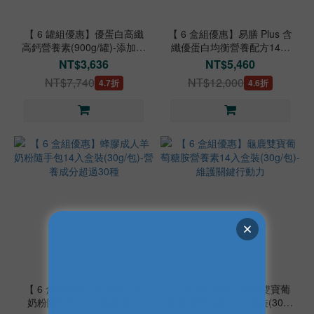
【 6 罐組優惠】優蛋白高纖
【 6 盒組優惠】易膳 Plus 含
高鈣營養素(900g/罐)-添加蜂
纖優蛋白均衡營養配方14入
膠提升保護力
盒裝(56g/包)-衛福部核可特
NT$3,636
NT$5,460
殊營養品
NT$7,740
NT$12,000
4.7折
4.6折
【 6 盒組優惠】蜂膠成人羊
【 6 盒組優惠】龜鹿雙寶葡
奶粉隨手包14入盒裝(30g/
萄糖胺營養素14入盒裝(30g/