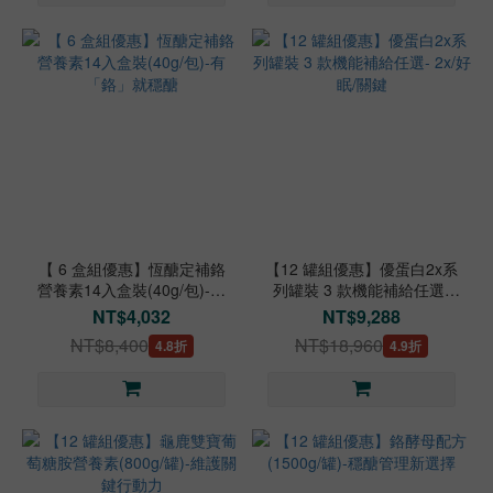
【 6 盒組優惠】恆醣定補鉻
【12 罐組優惠】優蛋白2x系
營養素14入盒裝(40g/包)-有
列罐裝 3 款機能補給任選-
「鉻」就穩醣
2x/好眠/關鍵
NT$4,032
NT$9,288
NT$8,400
NT$18,960
4.8折
4.9折