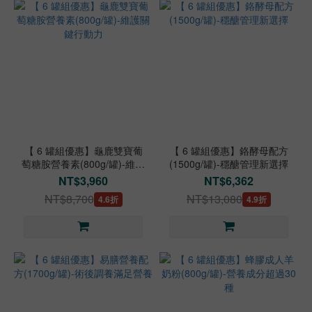
【 6 罐組優惠】龜鹿雙寶葡
【 6 罐組優惠】鉻酵母配方
萄糖胺營養素(800g/罐)-維護
(1500g/罐)-穩醣管理新選擇
關鍵行動力
NT$3,960
NT$6,362
NT$8,700
NT$13,080
4.6折
4.9折