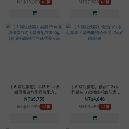
NT$10,200
NT$7,500
4.9折
4.9折
【 6 罐組優惠】易膳 Plus 含
【 6 罐組優惠】優蛋白2x系
纖優蛋白均衡營養配方
列罐裝 3 款機能補給任選-
(900g/罐)-衛福部核可特殊營
2x/好眠/關鍵
NT$5,755
NT$4,646
養食品
NT$11,700
NT$9,480
4.9折
4.9折