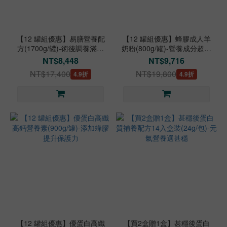
【12 罐組優惠】易膳營養配
【12 罐組優惠】蜂膠成人羊
方(1700g/罐)-術後調養滿足
奶粉(800g/罐)-營養成分超過
營養
30種
NT$8,448
NT$9,716
NT$17,400
NT$19,800
4.9折
4.9折
【12 罐組優惠】優蛋白高纖
【買2盒贈1盒】甚穩後蛋白