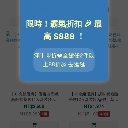
包)-營養成分超過30種
包)-維護關鍵行動力
NT$2,900
NT$2,635
NT$5,760
NT$5,280
5折
5折
【 6 盒組優惠】優蛋白高纖
【 6 盒組優惠】調味奶粉隨
高鈣營養素14入盒裝(40g/
手包12入盒裝(30g/包)- 草莓/
包)-添加蜂膠提升保護力
果汁/麥芽/巧克力(四種口味
NT$2,660
NT$1,974
各 3 入)
NT$5,280
NT$5,100
5折
3.9折