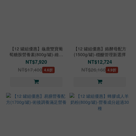
【12 罐組優惠】龜鹿雙寶葡
【12 罐組優惠】鉻酵母配方
萄糖胺營養素(800g/罐)-維護
(1500g/罐)-穩醣管理新選擇
關鍵行動力
NT$7,920
NT$12,724
NT$17,400
NT$26,160
4.6折
4.9折