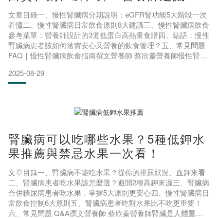
參考菜單一次看懂
文章目錄一、慢性腎臟病分期說明：eGFR腎功能5大階段一次
看懂二、慢性腎臟病日常飲食原則8大建議三、慢性腎臟病飲食
參考菜單：營養師設計的3道低蛋白高熱量食譜四、結語：慢性
腎臟病患者該如何落實安心又營養的飲食管理？五、常見問題
FAQ｜慢性腎臟病飲食指南撰文營養師 蔡欣蓁營養師慢性腎臟
病患者的飲食要注意非常多細節，許多看似健康的食物對腎病
2025-08-29
患者來說都可能是潛藏風險的高鈉、高鉀或高磷地雷。對腎病
患者來說，最重要的事情是「延緩腎功能衰退」，此時就要注
意蛋白質、水分、礦物質的攝取，來避免造成腎臟更大的負擔
腎臟病可以吃哪些水果？5種低鉀水
果推薦與禁忌水果一次看！
文章目錄一、腎臟病不能吃水果？從你的排尿狀況、血鉀來看
二、腎臟病患者吃水果該怎麼選？避開2種高鉀來源三、腎臟病
合併糖尿病患者吃水果，掌握5大原則更安心四、慢性腎臟病日
常飲食控制6大原則五、腎臟病患者吃對水果比不吃更重要！
六、常見問題 Q&A撰文營養師 蔡欣蓁營養師腎臟是人體重要