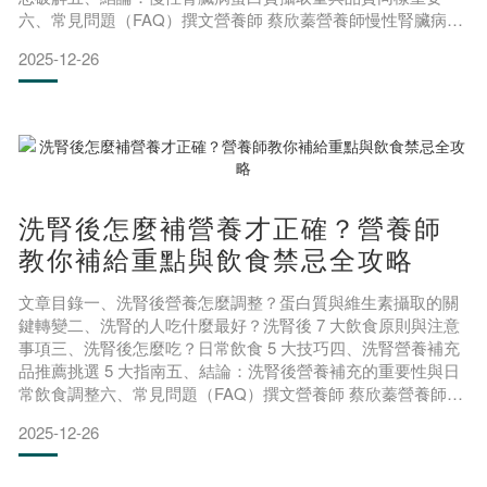
六、常見問題（FAQ）撰文營養師 蔡欣蓁營養師慢性腎臟病
(CKD) 患者最常聽到的一句話就是「要少吃蛋白質」，但並不
2025-12-26
是吃愈少愈好唷！慢性腎臟病對蛋白質的需求會依腎臟病分
期、是否透析、年齡、疾病狀況等各種因素不同而有所不同。
快跟著營養師了解慢性腎臟病膽白質建議攝取量，教你吃好、
吃對，避
洗腎後怎麼補營養才正確？營養師
教你補給重點與飲食禁忌全攻略
文章目錄一、洗腎後營養怎麼調整？蛋白質與維生素攝取的關
鍵轉變二、洗腎的人吃什麼最好？洗腎後 7 大飲食原則與注意
事項三、洗腎後怎麼吃？日常飲食 5 大技巧四、洗腎營養補充
品推薦挑選 5 大指南五、結論：洗腎後營養補充的重要性與日
常飲食調整六、常見問題（FAQ）撰文營養師 蔡欣蓁營養師無
論是血液透析或腹膜透析，一旦開始洗腎後，身體對營養素的
2025-12-26
需求會與洗腎前完全不同，導致許多腎友們在飲食上經常感到
困惑，洗腎後應該怎麼補充營養呢？快跟著專業營養師了解洗
腎後的飲食原則、禁忌、實用飲食技巧與推薦的營養補充品