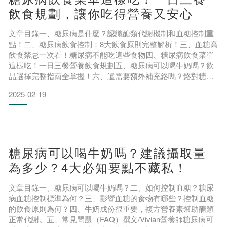
飲食規劃，讓你吃得營養又安心
文章目錄一、糖尿病是什麼？認識醣類代謝機制和血糖控制重
點！二、糖尿病飲食控制：8大飲食原則完整解析！三、血糖高
飲食禁忌一次看！糖尿病不能吃這些食物四、糖尿病飲食菜單
這樣吃！一日三餐營養飲食規劃五、糖尿病可以喝牛奶嗎？飲
品選擇完整指南全掌握！六、還需要額外補充鉻嗎？鉻對糖尿
病的好處一次看！七、糖尿病飲食控制進階技巧：外食與運動
2025-02-19
飲食選擇指南！八、常見問題（FAQ）身為糖尿病患者，飲食
對身體數值的影響不可小覷！但糖尿病飲食菜單要怎麼安排？
糖尿病飲食又有哪些地雷？不論你是糖尿病患者，還是身邊的
照顧人，趕
糖尿病可以喝牛奶嗎？建議攝取量
為多少？4大必知要點不藏私！
文章目錄一、糖尿病可以喝牛奶嗎？二、如何控制血糖？糖尿
病血糖控制標準為何？三、影響血糖的食物有哪些？控制血糖
的飲食原則為何？四、牛奶成份很重要，複方營養素幫助醣類
正常代謝。五、常見問題（FAQ）撰文/Vivian營養師糖尿病可