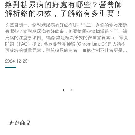
鉻對糖尿病的好處有哪些？營養師
解析鉻的功效，了解鉻有多重要！
文章目錄一、鉻對糖尿病的好處有哪些？二、含鉻的食物來源
有哪些？鉻對糖尿病的好處多，但要從哪些食物獲得？三、補
充鉻的注意事項四、結論:鉻是極為重要的微量營養素五、常見
問題（FAQ）撰文/ 蔡欣蓁營養師鉻 (Chromium, Cr)是人體不
可或缺的微量元素，對於糖尿病患者、血糖控制不佳者更是扮
演重要角色。鉻對糖尿病的好處除了有助於降血糖、改善胰島
2024-12-23
素敏感性之外，鉻亦對脂質代謝有益，可減少心血管疾病風
險。接下來營養師將帶你從科學實證的角度更深入了解鉻對糖
尿病的好處，及補充鉻的注意事項。一、鉻對糖尿病的
逛逛商品