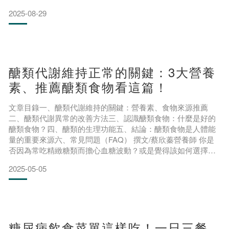
代謝與排毒器官，若發生慢性腎臟病變(CKD)，往往就需要調
2025-08-29
整飲食來延緩腎功能的衰退，蛋白質、水份、礦物質的攝取量
都需格外注意。其中，最常被問到的問題之一就是：「腎臟病
可以吃水果嗎？」其實，腎臟病患者並非所有水果都不
醣類代謝維持正常的關鍵：3大營養
素、推薦醣類食物看這篇！
文章目錄一、醣類代謝維持的關鍵：營養素、食物來源推薦
二、醣類代謝異常的改善方法三、認識醣類食物：什麼是好的
醣類食物？四、醣類的生理功能五、結論：醣類食物是人體能
量的重要來源六、常見問題（FAQ） 撰文/蔡欣蓁營養師 你是
否因為常吃精緻糖類而擔心血糖波動？或是覺得該如何選擇健
康的醣類食物不知所措？醣類是我們不可或缺的營養素之一，
2025-05-05
除了提供身體活動所需熱量之外，醣類也在體內扮演各種不同
角色。醣類代謝異常也可能導致各種健康問題，醣類食物攝取
過多時可能造成熱量過剩、提升肥胖的風險；而攝取過少時又
可能會造成
糖尿病飲食菜單這樣吃！一日三餐