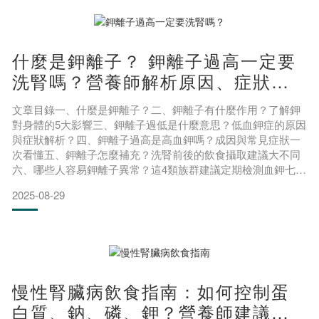
什麼是鉀離子？ 鉀離子過高一定要
洗腎嗎？營養師解析原因、症狀及
飲食注意事項
文章目錄一、什麼是鉀離子？二、鉀離子有什麼作用？了解鉀
對身體的5大影響三、鉀離子過低是什麼意思？低血鉀症的原因
與症狀解析？四、鉀離子過高是高血鉀嗎？成因與常見症狀一
次看懂五、鉀離子怎麼補充？洗腎前後的飲食攝取建議大不同
六、哪些人容易鉀離子異常？這4類族群建議定期檢測血鉀七、
鉀離子攝取總結：日常注意與高風險族群建議八、常見鉀離子
2025-08-29
問題（FAQ）撰文營養師 蔡欣蓁營養師鉀離子(Potassium+)是
人體不可或缺的電解質之一，與鈉、鈣、鎂等一同維持體內電
解質平衡，除此之外，鉀離子在體內也扮演著許多不同
慢性腎臟病飲食指南：如何控制蛋
白質、鈉、磷、鉀？營養師建議與