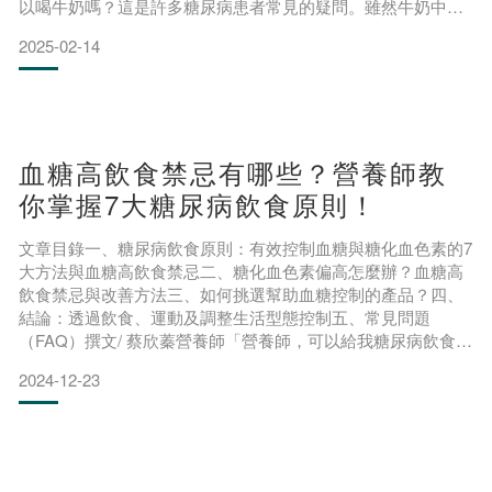
以喝牛奶嗎？這是許多糖尿病患者常見的疑問。雖然牛奶中含
有天然乳糖會影響血糖，但只要掌握正確的飲用時機和份量，
2025-02-14
糖友也能安心喝牛奶。讓我們一起來了解糖尿病患者該如何喝
牛奶，同時兼顧血糖控制與營養補充。一、糖尿病可以喝牛奶
嗎？營養師常常聽大家問，「牛奶裡面有糖，糖尿病可以喝牛
奶嗎
血糖高飲食禁忌有哪些？營養師教
你掌握7大糖尿病飲食原則！
文章目錄一、糖尿病飲食原則：有效控制血糖與糖化血色素的7
大方法與血糖高飲食禁忌二、糖化血色素偏高怎麼辦？血糖高
飲食禁忌與改善方法三、如何挑選幫助血糖控制的產品？四、
結論：透過飲食、運動及調整生活型態控制五、常見問題
（FAQ）撰文/ 蔡欣蓁營養師「營養師，可以給我糖尿病飲食菜
單嗎？」、「降血糖食物有哪些？」飲食選擇、血糖控制不佳
2024-12-23
是糖友經常遇到的課題，許多患者因為對疾病的不了解而對進
食感到恐懼，進而過度限制飲食，導致營養不良、加速疾病惡
化。其實糖尿病可以吃的食物相當多元，只要把握糖尿病飲食
原則，注意